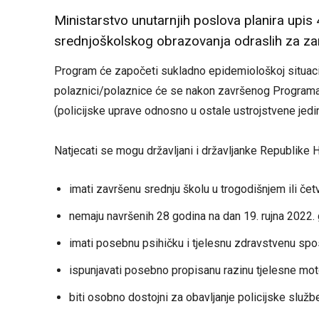
Ministarstvo unutarnjih poslova planira upi
srednjoškolskog obrazovanja odraslih za za
Program će započeti sukladno epidemiološkoj situaciji
polaznici/polaznice će se nakon završenog Programa p
(policijske uprave odnosno u ostale ustrojstvene jedi
Natjecati se mogu državljani i državljanke Republike 
imati završenu srednju školu u trogodišnjem ili čet
nemaju navršenih 28 godina na dan 19. rujna 2022.
imati posebnu psihičku i tjelesnu zdravstvenu sp
ispunjavati posebno propisanu razinu tjelesne mo
biti osobno dostojni za obavljanje policijske služb