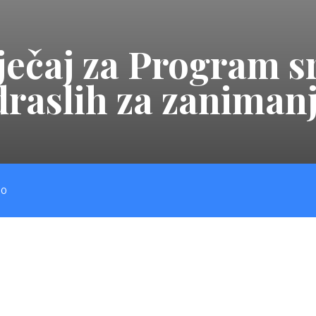
ječaj za Program 
raslih za zanimanj
NO