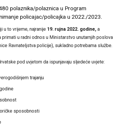
s 480 polaznika/polaznica u Program
nimanje policajac/policajka u 2022./2023.
 u to vrijeme, najranije
19. rujna 2022. godine,
a
rimati u radni odnos u Ministarstvo unutarnjih poslova
nice Ravnateljstva policije), sukladno potrebama službe.
Hrvatske pod uvjetom da ispunjavaju sljedeće uvjete:
verogodišnjem trajanju
 godine
osobnost
toričke sposobnosti
e