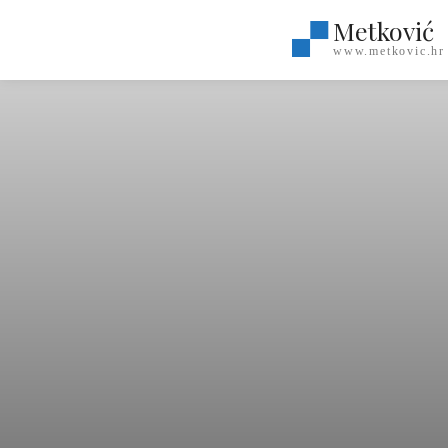
Metković
www.metkovic.hr