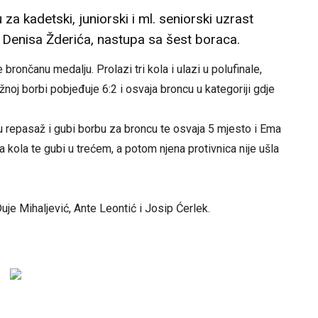
 kadetski, juniorski i ml. seniorski uzrast
 Denisa Žderića, nastupa sa šest boraca.
 brončanu medalju. Prolazi tri kola i ulazi u polufinale,
žnoj borbi pobjeđuje 6:2 i osvaja broncu u kategoriji gdje
i u repasaž i gubi borbu za broncu te osvaja 5 mjesto i Ema
a kola te gubi u trećem, a potom njena protivnica nije ušla
je Mihaljević, Ante Leontić i Josip Ćerlek.