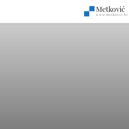
Metković
www.metkovic.hr