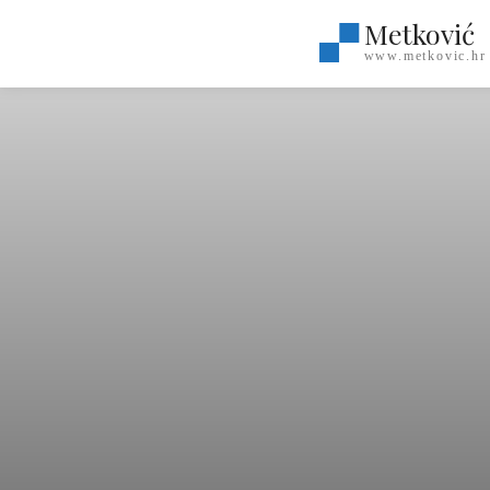
Metković
www.metkovic.hr