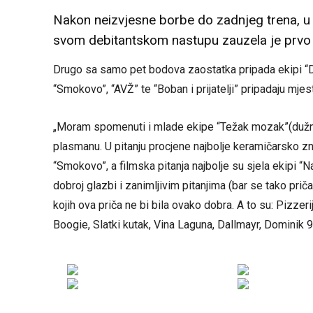
Nakon neizvjesne borbe do zadnjeg trena, u
svom debitantskom nastupu zauzela je prvo
Drugo sa samo pet bodova zaostatka pripada ekipi “Di
“Smokovo”, “AVŽ” te “Boban i prijatelji” pripadaju mje
„Moram spomenuti i mlade ekipe “Težak mozak”(dužn
plasmanu. U pitanju procjene najbolje keramičarsko z
“Smokovo”, a filmska pitanja najbolje su sjela ekipi “
dobroj glazbi i zanimljivim pitanjima (bar se tako pri
kojih ova priča ne bi bila ovako dobra. A to su: Pizze
Boogie, Slatki kutak, Vina Laguna, Dallmayr, Dominik 91