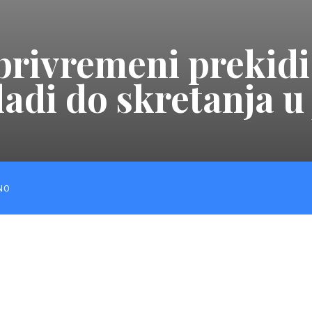
privremeni prekid
adi do skretanja u 
NO