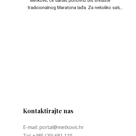
Metković će danas ponovno biti središte
tradicionalnog Maratona lađa. Za nekoliko sati,...
Kontaktirajte nas
E-mail: portal@metkovic.hr
Tel: +385 (20) 681 110