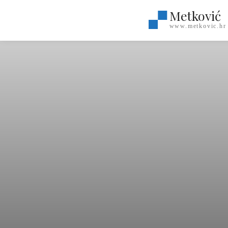
Metković
www.metkovic.hr