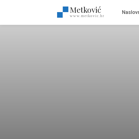
Metković
Naslov
www.metkovic.hr