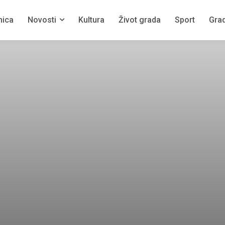
nica
Novosti
Kultura
Život grada
Sport
Grad