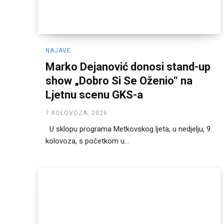
NAJAVE
Marko Dejanović donosi stand-up
show „Dobro Si Se Oženio“ na
Ljetnu scenu GKS-a
7 KOLOVOZA, 2026
U sklopu programa Metkovskog ljeta, u nedjelju, 9.
kolovoza, s početkom u...