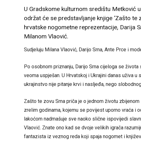
U Gradskome kulturnom središtu Metković u 
održat će se predstavljanje knjige ‘Zašto te
hrvatske nogometne reprezentacije, Darija Sr
Milanom Vlaović.
Sudjeluju Milana Vlaović, Darijo Srna, Ante Prce i mode
Po osobnom priznanju, Darijo Srna cijeloga se života s
veoma uspješan. U Hrvatskoj i Ukrajini danas uživa u
ukrajinstvo nije pitanje krvi i nasljeđa, nego slobodno
Zašto te zovu Srna priča je o jednom životu zbijenom i
zrelim godinama, kojemu se povijest uporno vraća i od 
lakoćom nadmašuje sve naoko slične ispovijedi slavni
Vlaović. Znate ono kad se dvoje velikih igrača razumij
fantazista iz veznog reda koji spaja nogomet i knjiže