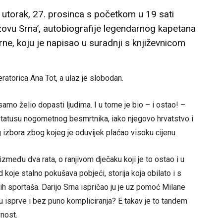
utorak, 27. prosinca s početkom u 19 sati
 zovu Srna’, autobiografije legendarnog kapetana
ne, koju je napisao u suradnji s književnicom
ratorica Ana Tot, a ulaz je slobodan.
amo želio dopasti ljudima. I u tome je bio – i ostao! –
 statusu nogometnog besmrtnika, iako njegovo hrvatstvo i
g izbora zbog kojeg je oduvijek plaćao visoku cijenu.
zmeđu dva rata, o ranjivom dječaku koji je to ostao i u
koje stalno pokušava pobjeći, storija koja obilato i s
h sportaša. Darijo Srna ispričao ju je uz pomoć Milane
u isprve i bez puno kompliciranja? E takav je to tandem
vnost.