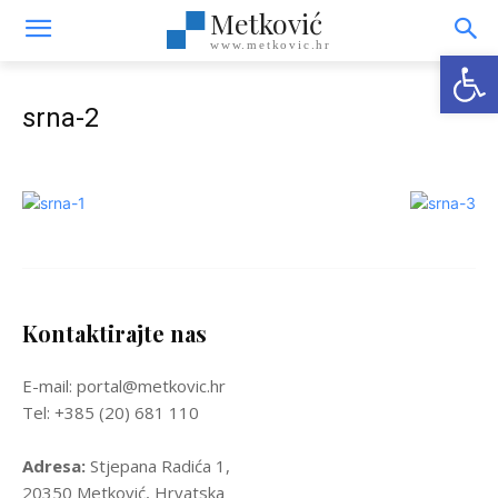
Metković
www.metkovic.hr
Open
srna-2
Kontaktirajte nas
E-mail: portal@metkovic.hr
Tel: +385 (20) 681 110
Adresa:
Stjepana Radića 1,
20350 Metković, Hrvatska