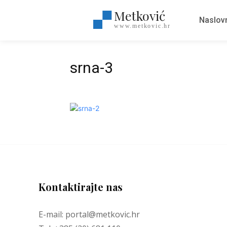
Metković
Naslov
www.metkovic.hr
srna-3
Kontaktirajte nas
E-mail: portal@metkovic.hr