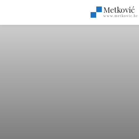
Metković
www.metkovic.hr