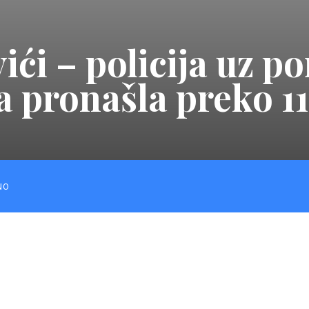
i – policija uz p
a pronašla preko 1
NO