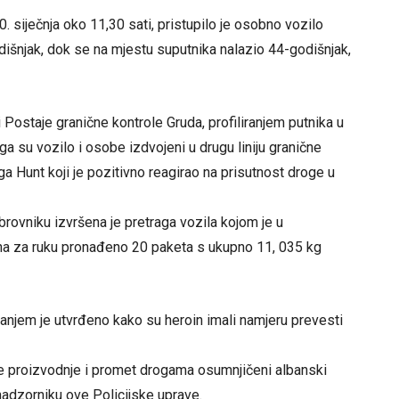
. siječnja oko 11,30 sati, pristupilo je osobno vozilo
dišnjak, dok se na mjestu suputnika nalazio 44-godišnjak,
 Postaje granične kontrole Gruda, profiliranjem putnika u
a su vozilo i osobe izdvojeni u drugu liniju granične
ga Hunt koji je pozitivno reagirao na prisutnost droge u
ovniku izvršena je pretraga vozila kojom je u
ona za ruku pronađeno 20 paketa s ukupno 11, 035 kg
vanjem je utvrđeno kako su heroin imali namjeru prevesti
e proizvodnje i promet drogama osumnjičeni albanski
nadzorniku ove Policijske uprave.