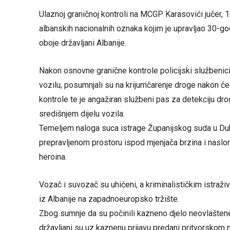
Ulaznoj graničnoj kontroli na MCGP Karasovići jučer, 10
albanskih nacionalnih oznaka kojim je upravljao 30-go
oboje državljani Albanije.
Nakon osnovne granične kontrole policijski službenici
vozilu, posumnjali su na krijumčarenje droge nakon čeg
kontrole te je angažiran službeni pas za detekciju dro
središnjem dijelu vozila.
Temeljem naloga suca istrage Županijskog suda u Dubr
prepravljenom prostoru ispod mjenjača brzina i nasl
heroina.
Vozač i suvozač su uhićeni, a kriminalističkim istraži
iz Albanije na zapadnoeuropsko tržište.
Zbog sumnje da su počinili kazneno djelo neovlašten
državljani su uz kaznenu prijavu predani pritvorskom 