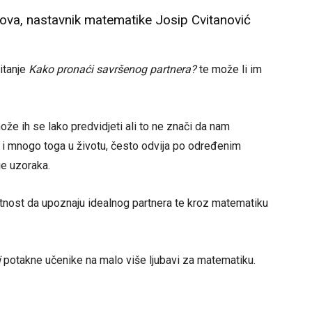
ova, nastavnik matematike Josip Cvitanović
itanje
Kako pronaći savršenog partnera?
te može li im
 može ih se lako predvidjeti ali to ne znači da nam
 i mnogo toga u životu, često odvija po određenim
je uzoraka.
jatnost da upoznaju idealnog partnera te kroz matematiku
i
potakne učenike na malo više ljubavi za matematiku.