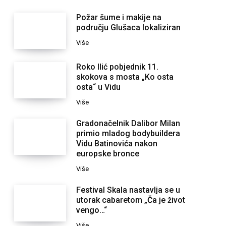
Požar šume i makije na
području Glušaca lokaliziran
Više
Roko Ilić pobjednik 11.
skokova s mosta „Ko osta
osta“ u Vidu
Više
Gradonačelnik Dalibor Milan
primio mladog bodybuildera
Vidu Batinovića nakon
europske bronce
Više
Festival Skala nastavlja se u
utorak cabaretom „Ča je život
vengo…“
Više