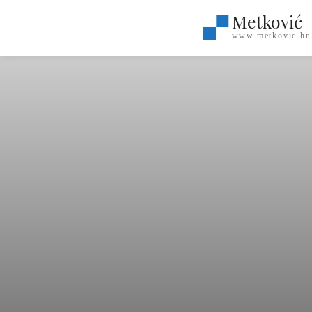
Metković
www.metkovic.hr