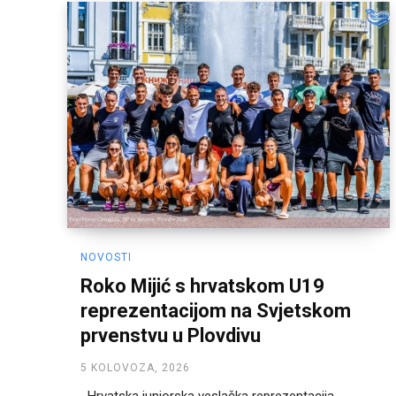
NOVOSTI
Roko Mijić s hrvatskom U19
reprezentacijom na Svjetskom
prvenstvu u Plovdivu
5 KOLOVOZA, 2026
Hrvatska juniorska veslačka reprezentacija