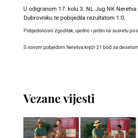
U odigranom 17. kolu 3. NL Jug NK Neretva 
Dubrovniku te pobijedila rezultatom 1:0.
Pobjedonosni zgoditak, ujedno i jedini na susretu post
S novom pobjedom Neretva knjiži 21 bod sa desetom p
Vezane vijesti