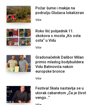
Požar šume i makije na
području Glušaca lokaliziran
Više
Roko Ilić pobjednik 11.
skokova s mosta „Ko osta
osta“ u Vidu
Više
Gradonačelnik Dalibor Milan
primio mladog bodybuildera
Vidu Batinovića nakon
europske bronce
Više
Festival Skala nastavlja se u
utorak cabaretom „Ča je život
vengo…“
Više