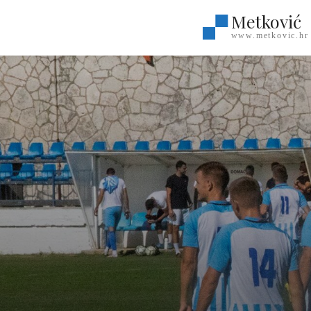
Metković
www.metkovic.hr