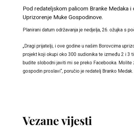
Pod redateljskom palicom Branke Medaka i 
Uprizorenje Muke Gospodinove.
Planirani datum održavanja je nedjelja, 26. ožujka s p
„Dragi prijatelji, i ove godine u našim Borovcima upr
projekt koji okupi oko 300 sudionika te između 2 i 3 tis
budite slobodni javiti mi se preko Facebooka. Molite 
gospodin proslavi“, poručio je redatelj Branko Medak.
Vezane vijesti