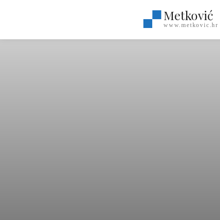
Metković
www.metkovic.hr