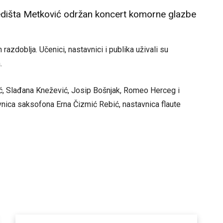
središta Metković održan koncert komorne glazbe
azdoblja. Učenici, nastavnici i publika uživali su
.
jić, Slađana Knežević, Josip Bošnjak, Romeo Herceg i
tavnica saksofona Erna Čizmić Rebić, nastavnica flaute