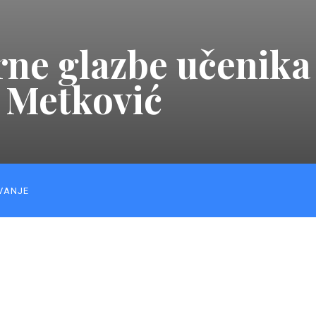
ne glazbe učenik
e Metković
VANJE