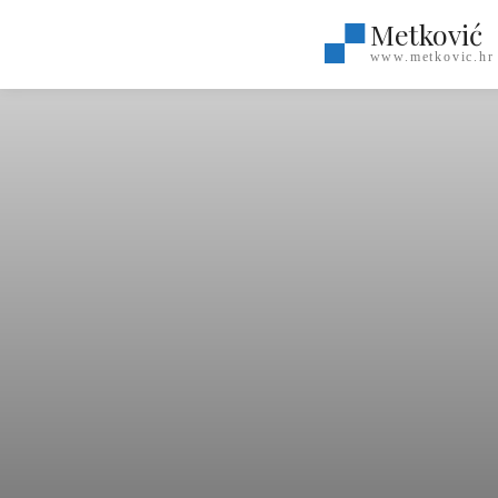
Metković
www.metkovic.hr