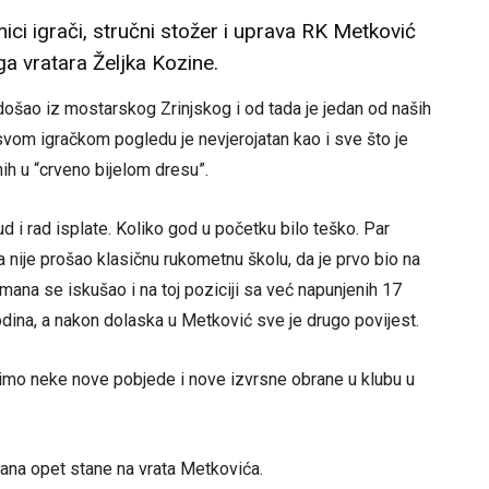
i igrači, stručni stožer i uprava RK Metković
a vratara Željka Kozine.
došao iz mostarskog Zrinjskog i od tada je jedan od naših
u svom igračkom pogledu je nevjerojatan kao i sve što je
ih u “crveno bijelom dresu”.
d i rad isplate. Koliko god u početku bilo teško. Par
a nije prošao klasičnu rukometnu školu, da je prvo bio na
mana se iskušao i na toj poziciji sa već napunjenih 17
dina, a nakon dolaska u Metković sve je drugo povijest.
elimo neke nove pobjede i nove izvrsne obrane u klubu u
dana opet stane na vrata Metkovića.