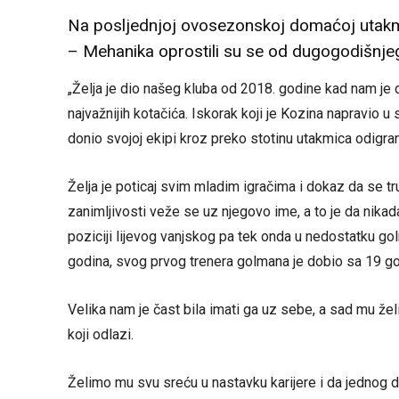
Na posljednjoj ovosezonskoj domaćoj utakmic
– Mehanika oprostili su se od dugogodišnjeg
„Želja je dio našeg kluba od 2018. godine kad nam je 
najvažnijih kotačića. Iskorak koji je Kozina napravio 
donio svojoj ekipi kroz preko stotinu utakmica odigran
Želja je poticaj svim mladim igračima i dokaz da se tru
zanimljivosti veže se uz njegovo ime, a to je da nikad
poziciji lijevog vanjskog pa tek onda u nedostatku gol
godina, svog prvog trenera golmana je dobio sa 19 go
Velika nam je čast bila imati ga uz sebe, a sad mu ž
koji odlazi.
Želimo mu svu sreću u nastavku karijere i da jednog 