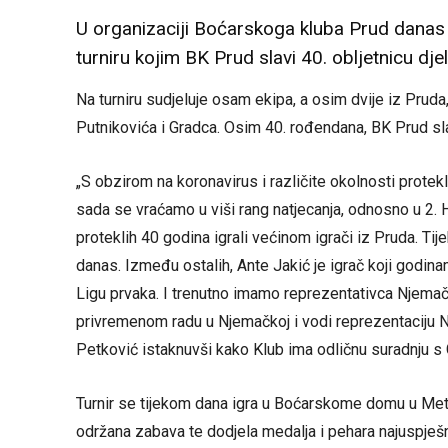
U organizaciji Boćarskoga kluba Prud danas s
turniru kojim BK Prud slavi 40. obljetnicu dje
Na turniru sudjeluje osam ekipa, a osim dvije iz Pruda
Putnikovića i Gradca. Osim 40. rođendana, BK Prud sla
„S obzirom na koronavirus i različite okolnosti protekl
sada se vraćamo u viši rang natjecanja, odnosno u 2. H
proteklih 40 godina igrali većinom igrači iz Pruda. Tij
danas. Između ostalih, Ante Jakić je igrač koji godina
Ligu prvaka. I trenutno imamo reprezentativca Njemačke
privremenom radu u Njemačkoj i vodi reprezentaciju 
Petković istaknuvši kako Klub ima odličnu suradnju s
Turnir se tijekom dana igra u Boćarskome domu u Metk
održana zabava te dodjela medalja i pehara najuspješ