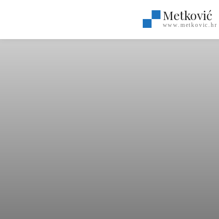
Metković
www.metkovic.hr