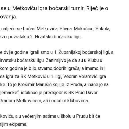
e u Metkoviću igra boćarski turnir. Riječ je o
lovanja.
, natječu se boćari Metkovića, Slivna, Mokošice, Sokola,
vi i povratak u 2. Hrvatsku boćarsku ligu.
e dvije godine igrali smo u 1. Županijskoj boćarskoj ligi, a
rvatsku boćarsku ligu. Zanimljivo je da su u Klubu u
ekom godina je bilo stvarno dobrih igrača, a imamo ih i
ma igra za BK Metković u 1. ligi, Vedran Volarević igra
. To je Krešimir Marušić koji je iz Pruda, a inače je na
Njemačke“, istaknuo je predsjednik BK Prud Davor
 Gradom Metkovićem, ali i ostalim klubovima.
oviću, a u večernjim satima u školu u Prudu bit će
nijim ekipama.