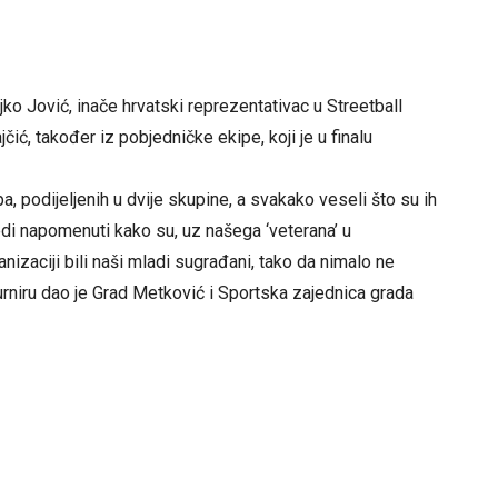
ko Jović, inače hrvatski reprezentativac u Streetball
čić, također iz pobjedničke ekipe, koji je u finalu
a, podijeljenih u dvije skupine, a svakako veseli što su ih
ijedi napomenuti kako su, uz našega ‘veterana’ u
nizaciji bili naši mladi sugrađani, tako da nimalo ne
rniru dao je Grad Metković i Sportska zajednica grada