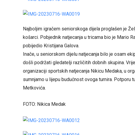
Najboljim igračem seniorskoga dijela proglašen je Želj
košarci. Pobjednik natjecanja u tricama bio je Mario Raj
pobijedio Kristijana Galova.
Inače, u seniorskom dijelu natjecanja bilo je osam ekip
došli podržati gledatelji različitih dobnih skupina. Vr
organizaciji sportskih natjecanja Nikicu Medaka, u orga
sumnjamo u lijepu budućnost ovoga turnira. Potporu tu
Metkovića.
FOTO: Nikica Medak