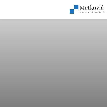
Metković
www.metkovic.hr