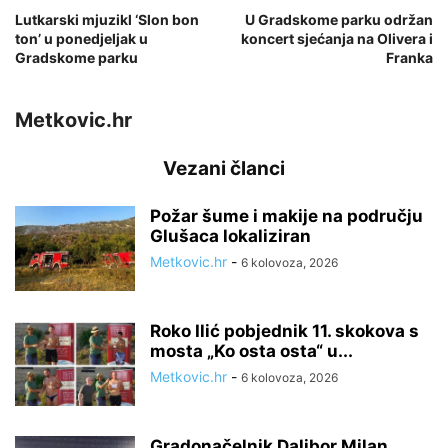
Lutkarski mjuzikl ‘Slon bon
U Gradskome parku održan
ton’ u ponedjeljak u
koncert sjećanja na Olivera i
Gradskome parku
Franka
Metkovic.hr
Vezani članci
Požar šume i makije na području
Glušaca lokaliziran
Metkovic.hr
-
6 kolovoza, 2026
Roko Ilić pobjednik 11. skokova s
mosta „Ko osta osta“ u...
Metkovic.hr
-
6 kolovoza, 2026
Gradonačelnik Dalibor Milan