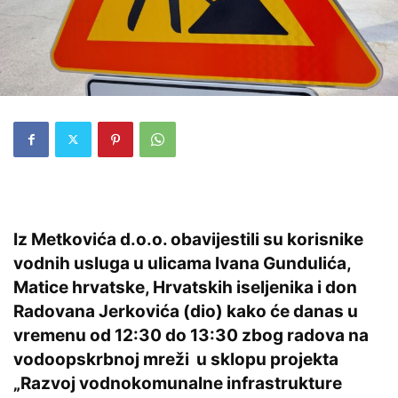
Iz Metkovića d.o.o. obavijestili su korisnike
vodnih usluga u ulicama Ivana Gundulića,
Matice hrvatske, Hrvatskih iseljenika i don
Radovana Jerkovića (dio) kako će danas u
vremenu od 12:30 do 13:30 zbog radova na
vodoopskrbnoj mreži u sklopu projekta
„Razvoj vodnokomunalne infrastrukture