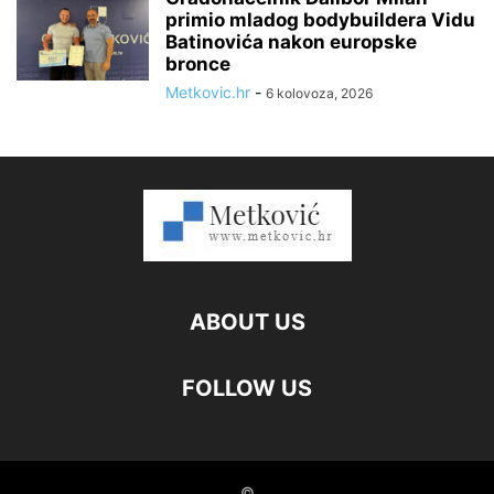
primio mladog bodybuildera Vidu
Batinovića nakon europske
bronce
Metkovic.hr
-
6 kolovoza, 2026
ABOUT US
FOLLOW US
©