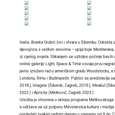
Inače, Branka Grubić živi i stvara u Šibeniku. Odrasta
djevojčica s velikim snovima – upija boje Mediterana, 
iz cijelog svijeta. Slikanjem se ozbiljno počinje bavit
online galerije Light, Space & Time osvaja prvu nagradu
javno izloženi rad u američkom gradu Woodstocku, a 
Londonu, Rimu i Budimpešti. Publici se predstavlja sa
2018.), Imagine (Šibenik, Zagreb, 2019.), Mirakul (Ši
2022.) i Apricity (Metković, Zagreb 2023.)
Izložba je otvorena u sklopu programa Metkovskoga lje
a održava se uz potporu Ministarstva kulture i medija
pogledati svakim radnim danom u vremenu od 9 do 13