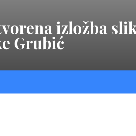
orena izložba slika
ke Grubić