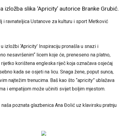
 izložba slika ‘Apricity’ autorice Branke Grubić.
j i ravnateljica Ustanove za kulturu i sport Metković
 izložbi ‘Apricity’ Inspiraciju pronašla u snazi i
eno nesavršenim“ licem koje će, preneseno na platno,
je rijetko korištena engleska riječ koja označava osjećaj
ebno kada se osjeti na licu. Snaga žene, poput sunca,
ovim najtežim trenucima. Baš kao što “apricity” ublažava
ma i empatijom može učiniti svijet boljim mjestom.
 naša poznata glazbenica Ana Đolić uz klavirsku pratnju