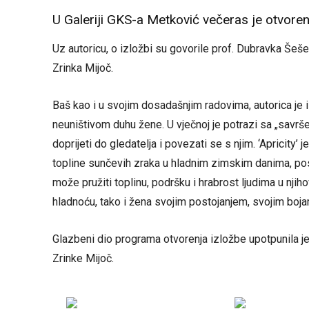
U Galeriji GKS-a Metković večeras je otvorena
Uz autoricu, o izložbi su govorile prof. Dubravka Šešel
Zrinka Mijoč.
Baš kao i u svojim dosadašnjim radovima, autorica je i u
neuništivom duhu žene. U vječnoj je potrazi sa „savrš
doprijeti do gledatelja i povezati se s njim. ‘Apricity’ 
topline sunčevih zraka u hladnim zimskim danima, pos
može pružiti toplinu, podršku i hrabrost ljudima u njih
hladnoću, tako i žena svojim postojanjem, svojim boja
Glazbeni dio programa otvorenja izložbe upotpunila je
Zrinke Mijoč.