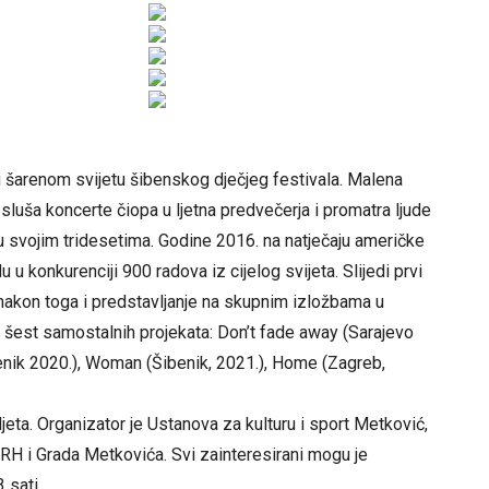
 u šarenom svijetu šibenskog dječjeg festivala. Malena
sluša koncerte čiopa u ljetna predvečerja i promatra ljude
i u svojim tridesetima. Godine 2016. na natječaju američke
 u konkurenciji 900 radova iz cijelog svijeta. Slijedi prvi
nakon toga i predstavljanje na skupnim izložbama u
 šest samostalnih projekata: Don’t fade away (Sarajevo
benik 2020.), Woman (Šibenik, 2021.), Home (Zagreb,
ta. Organizator je Ustanova za kulturu i sport Metković,
 RH i Grada Metkovića. Svi zainteresirani mogu je
 sati.