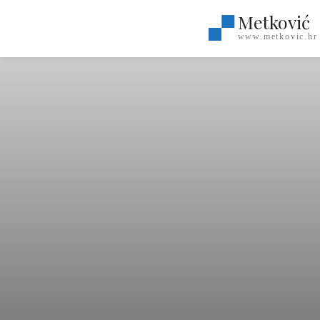
Metković
www.metkovic.hr