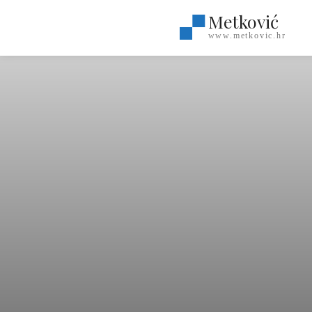
Metković
www.metkovic.hr