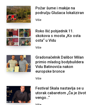
Požar šume i makije na
području Glušaca lokaliziran
Više
Roko Ilić pobjednik 11.
skokova s mosta „Ko osta
osta“ u Vidu
Više
Gradonačelnik Dalibor Milan
primio mladog bodybuildera
Vidu Batinovića nakon
europske bronce
Više
Festival Skala nastavlja se u
utorak cabaretom „Ča je život
vengo…“
Više