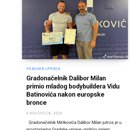
GRADSKA UPRAVA
Gradonačelnik Dalibor Milan
primio mladog bodybuildera Vidu
Batinovića nakon europske
bronce
6 KOLOVOZA, 2026
Gradonačelnik Metkovića Dalibor Milan jutros je u
prostorijama Gradske uprave upriličio prijem...