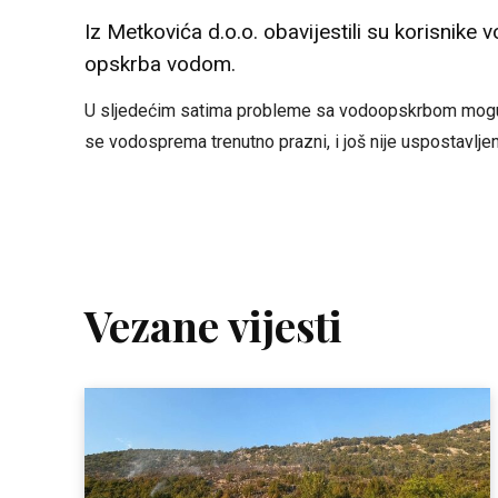
Iz Metkovića d.o.o. obavijestili su korisnike
opskrba vodom.
U sljedećim satima probleme sa vodoopskrbom mogu 
se vodosprema trenutno prazni, i još nije uspostavljen
Vezane vijesti