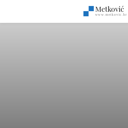
Metković
www.metkovic.hr