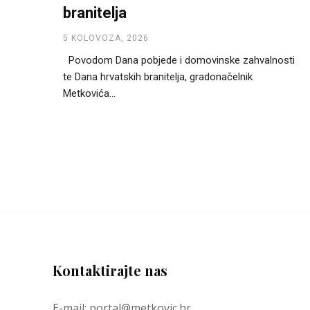
branitelja
5 KOLOVOZA, 2026
Povodom Dana pobjede i domovinske zahvalnosti
te Dana hrvatskih branitelja, gradonačelnik
Metkovića...
Kontaktirajte nas
E-mail: portal@metkovic.hr