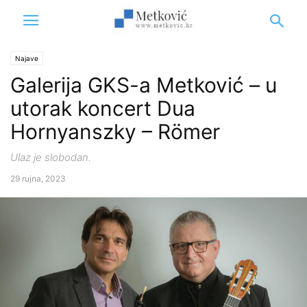
Najave
Galerija GKS-a Metković – u
utorak koncert Dua
Hornyanszky – Römer
Ulaz je slobodan.
29 rujna, 2023