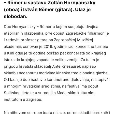
– Römer u sastavu Zoltán Hornyanszky
(oboa) i István Römer (gitara). Ulaz je
slobodan.
Duo Hornyanszky – Römer u kojem sudjeluju dvojica
etabliranih glazbenika, prvi oboist Zagrebačke filharmonije
i redoviti profesor gitare na Zagrebačkoj Muzičkoj
akademiji, osnovan je 2019. godine radi koncertne turneje
u Kini gdje je te godine održao pet koncerata od krajnjeg
istoka do krajnjeg zapada te velike zemlje. Za tu im je
prigodu hrvatski skladatelj Ante Knešaurek napisao
skladbu nadahnutu motivima kineske tradicionalne glazbe.
Od tada je duo nastavio kontinuirano djelovanje, nastupivši
u mnogim hrvatskim središtima, na festivalima poput
Splitskog ljeta te u suradnji s Mađarskim kulturnim
institutom u Zagrebu.
Na njihovom se repertoaru nalaze, pored skladbi baroknih i