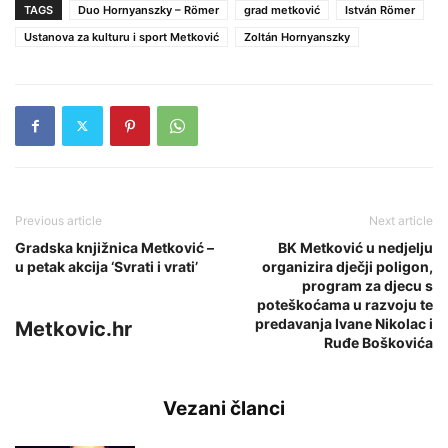
TAGS
Duo Hornyanszky – Römer
grad metković
István Römer
Ustanova za kulturu i sport Metković
Zoltán Hornyanszky
Previous article
Next article
Gradska knjižnica Metković –
BK Metković u nedjelju
u petak akcija ‘Svrati i vrati’
organizira dječji poligon,
program za djecu s
poteškoćama u razvoju te
predavanja Ivane Nikolac i
Metkovic.hr
Ruđe Boškovića
Vezani članci