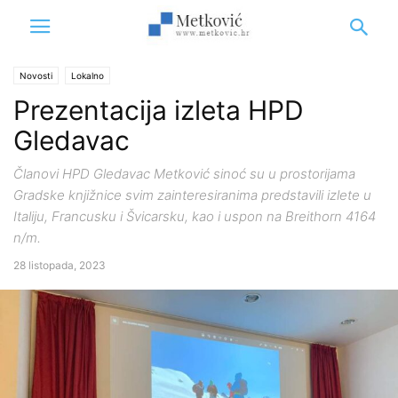
Novosti
Lokalno
Prezentacija izleta HPD
Gledavac
Članovi HPD Gledavac Metković sinoć su u prostorijama
Gradske knjižnice svim zainteresiranima predstavili izlete u
Italiju, Francusku i Švicarsku, kao i uspon na Breithorn 4164
n/m.
28 listopada, 2023