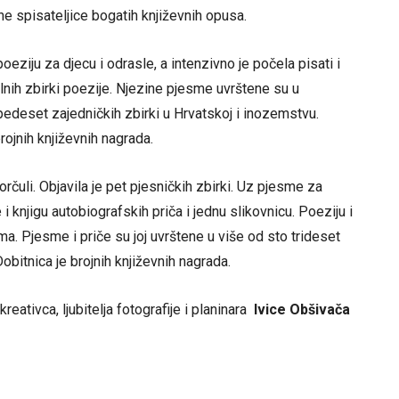
ne spisateljice bogatih književnih opusa.
oeziju za djecu i odrasle, a intenzivno je počela pisati i
alnih zbirki poezije. Njezine pjesme uvrštene su u
 pedeset zajedničkih zbirki u Hrvatskoj i inozemstvu.
rojnih književnih nagrada.
rčuli. Objavila je pet pjesničkih zbirki. Uz pjesme za
 i knjigu autobiografskih priča i jednu slikovnicu. Poeziju i
a. Pjesme i priče su joj uvrštene u više od sto trideset
obitnica je brojnih književnih nagrada.
eativca, ljubitelja fotografije i planinara
Ivice Obšivača