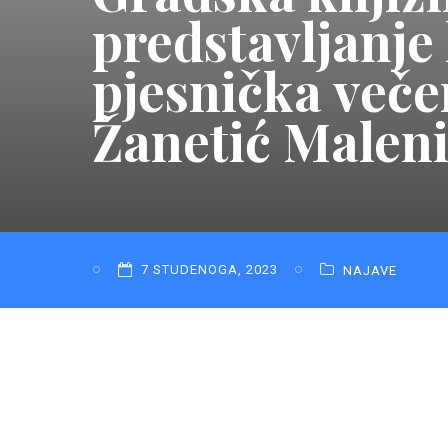
predstavljanje
pjesnička veče
Žanetić Malen
7 STUDENOGA, 2023
NAJAVE