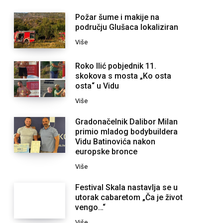
Požar šume i makije na
području Glušaca lokaliziran
Više
Roko Ilić pobjednik 11.
skokova s mosta „Ko osta
osta“ u Vidu
Više
Gradonačelnik Dalibor Milan
primio mladog bodybuildera
Vidu Batinovića nakon
europske bronce
Više
Festival Skala nastavlja se u
utorak cabaretom „Ča je život
vengo…“
Više