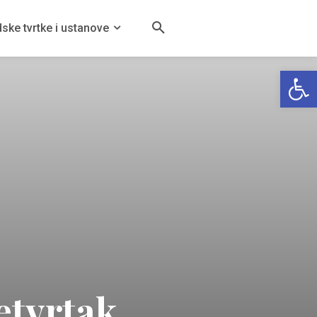
ske tvrtke i ustanove
Open
etvrtak