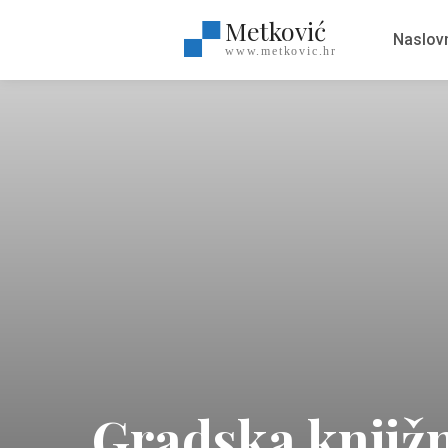
Metković
Naslov
www.metkovic.hr
Gradska knjižn