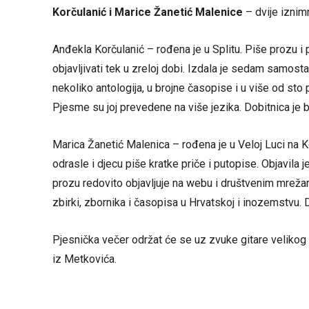
Korčulanić i Marice Žanetić Malenice
– dvije iznim
Anđekla Korčulanić – rođena je u Splitu. Piše prozu i p
objavljivati tek u zreloj dobi. Izdala je sedam samost
nekoliko antologija, u brojne časopise i u više od sto
Pjesme su joj prevedene na više jezika. Dobitnica je b
Marica Žanetić Malenica – rođena je u Veloj Luci na Ko
odrasle i djecu piše kratke priče i putopise. Objavila je
prozu redovito objavljuje na webu i društvenim mrežam
zbirki, zbornika i časopisa u Hrvatskoj i inozemstvu. D
Pjesnička večer održat će se uz zvuke gitare velikog kr
iz Metkovića.