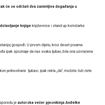
tak će se održati dva zanimljiva događanja u
dstavljanje knjige
književnice i stand up komičarke
i starijoj gospođi. U prvom dijelu, kroz deset pisama
pođa ipak spoznaje da nas svaka ljubav, bila ona uzvraćena
kon jednostrane ljubavi, ipak rekla „da“, možete čuti ćete
sporedu je
autorska večer pjesnikinja Anđelke