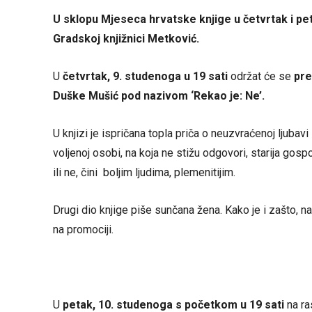
U sklopu Mjeseca hrvatske knjige u četvrtak i pe
Gradskoj knjižnici Metković.
U
četvrtak, 9. studenoga u 19 sati
održat će se
pre
Duške Mušić pod nazivom ‘Rekao je: Ne’.
U knjizi je ispričana topla priča o neuzvraćenoj ljubav
voljenoj osobi, na koja ne stižu odgovori, starija gos
ili ne, čini boljim ljudima, plemenitijim.
Drugi dio knjige piše sunčana žena. Kako je i zašto, na
na promociji.
U
petak, 10. studenoga s početkom u 19 sati
na ra