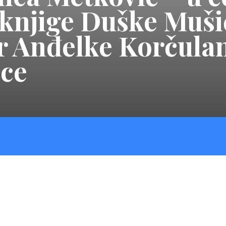
 knjige Duške Muši
r Anđelke Korčulan
ice