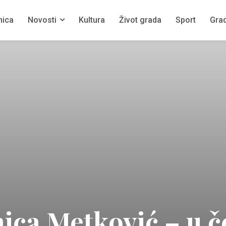
nica
Novosti
Kultura
Život grada
Sport
Grad
ica Metković – u č