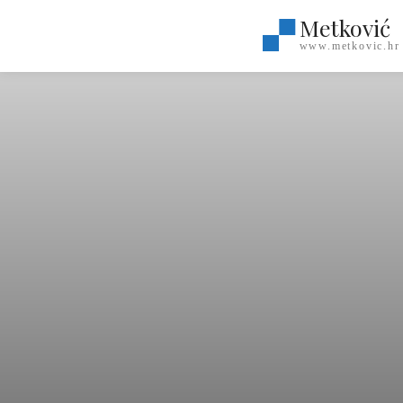
Metković
www.metkovic.hr