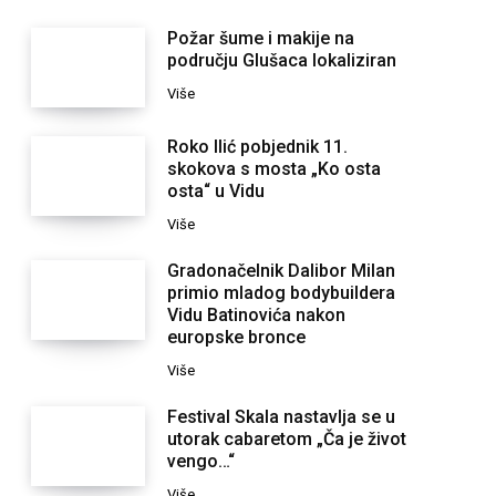
Požar šume i makije na
području Glušaca lokaliziran
Više
Roko Ilić pobjednik 11.
skokova s mosta „Ko osta
osta“ u Vidu
Više
Gradonačelnik Dalibor Milan
primio mladog bodybuildera
Vidu Batinovića nakon
europske bronce
Više
Festival Skala nastavlja se u
utorak cabaretom „Ča je život
vengo…“
Više