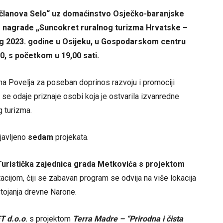
b članova Selo“ uz domaćinstvo Osječko-baranjske
e nagrade „Suncokret ruralnog turizma Hrvatske –
og 2023. godine u Osijeku, u Gospodarskom centru
, s početkom u 19,00 sati.
ena Povelja za poseban doprinos razvoju i promociji
 se odaje priznaje osobi koja je ostvarila izvanredne
g turizma.
javljeno
sedam
projekata.
Turistička zajednica grada Metkovića s projektom
jom, čiji se zabavan program se odvija na više lokacija
stojanja drevne Narone.
 d.o.o
.
s projektom
Terra Madre – “Prirodna i čista