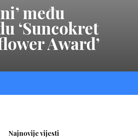
oni’ među
du ‘Suncokret
flower Award’
Najnovije vijesti