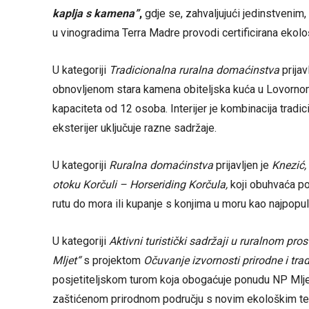
kaplja s kamena”
,
gdje se, zahvaljujući jedinstvenim
u vinogradima Terra Madre provodi certificirana ekolo
U kategoriji
Tradicionalna ruralna domaćinstva
prijav
obnovljenom stara kamena obiteljska kuća u Lovorn
kapaciteta od 12 osoba. Interijer je kombinacija tradic
eksterijer uključuje razne sadržaje.
U kategoriji
Ruralna domaćinstva
prijavljen je
Knezić,
otoku Korčuli – Horseriding Korčula,
koji obuhvaća pon
rutu do mora ili kupanje s konjima u moru kao najpopul
U kategoriji
Aktivni turistički sadržaji u ruralnom pros
Mljet“
s projektom
Očuvanje izvornosti prirodne i tra
posjetiteljskom turom koja obogaćuje ponudu NP Mlje
zaštićenom prirodnom području s novim ekološkim teh