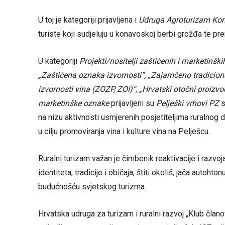
U toj je kategoriji prijavljena i
Udruga Agroturizam Kon
turiste koji sudjeluju u konavoskoj berbi grožđa te prer
U kategoriji
Projekti/nositelji zaštićenih i marketinš
„Zaštićena oznaka izvornosti“, „Zajamčeno tradicional
izvornosti vina (ZOZP, ZOI)“, „Hrvatski otočni proizvod
marketinške oznake
prijavljeni su
Pelješki vrhovi PZ
s
na nizu aktivnosti usmjerenih posjetiteljima ruralnog 
u cilju promoviranja vina i kulture vina na Pelješcu.
Ruralni turizam važan je čimbenik reaktivacije i razvo
identiteta, tradicije i običaja, štiti okoliš, jača aut
budućnošću svjetskog turizma.
Hrvatska udruga za turizam i ruralni razvoj „Klub član