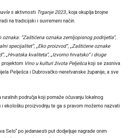
avle
s aktivnosti
Trganje 2023
., koja okuplja brojne
adi na tradicijski i suvremeni način.
kih oznaka: “Zaštićena oznaka zemljopisnog podrijetla“,
ni specijalitet“, „Eko proizvod“, „Zaštićene oznake
“, „Hrvatska kvaliteta“, „Izvorno hrvatsko“ i druge
 projektom
Vino u kulturi života Pelješca
koji se zasniva
dijela Pelješca i Dubrovačko-neretvanske županije, a sve
ja ruralnih područja koji pomaže očuvanju lokalnog
ohtonu i ekološku proizvodnju te ga s pravom možemo nazvati
ova Selo“ po jedanaesti put dodjeljuje nagrade onim