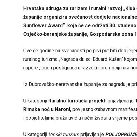
Hrvatska udruga za turizam i ruralni razvoj „Klu
županije organizira svečanost dodjele nacionaln
Sunflower Award“ koja će se održati 30. studen
Osječko-baranjske županije, Gospodarska zona 10
Ove će godine na svečanosti po prvi put biti dodijelj
ruralnog turizma „Nagrada dr. sc. Eduard Kušen“ kojom
napore , trud i postignuća u razvoju i promociji ruralno
Iz Dubrovačko-neretvanske županije za nagradu je pri
U kategoriji
Ruralno turistički projek
ti prijavljena je
Rimska noć u Naroni,
povijesno-zabavnom manifestaci
i posjetiteljima pruža uvid u način života u vrijeme po
U kategoriji
Vinski turizam
prijavljen je
POLJOPROMET