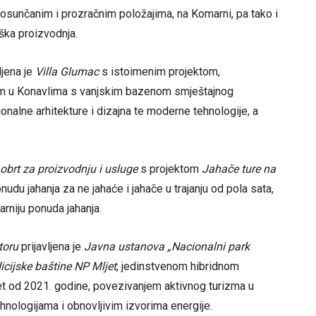
, osunčanim i prozračnim položajima, na Komarni, pa tako i
ška proizvodnja.
ljena je
Villa Glumac
s istoimenim projektom,
om u Konavlima s vanjskim bazenom smještajnog
ionalne arhitekture i dizajna te moderne tehnologije, a
 obrt za proizvodnju i usluge
s projektom
Jahače ture na
udu jahanja za ne jahaće i jahače u trajanju od pola sata,
arniju ponuda jahanja.
toru
prijavljena je
Javna ustanova „Nacionalni park
dicijske baštine NP Mljet
, jedinstvenom hibridnom
t od 2021. godine, povezivanjem aktivnog turizma u
nologijama i obnovljivim izvorima energije.