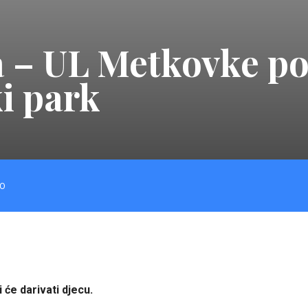
la – UL Metkovke po
i park
O
 će darivati djecu.