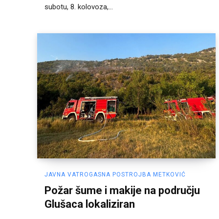
subotu, 8. kolovoza,...
JAVNA VATROGASNA POSTROJBA METKOVIĆ
Požar šume i makije na području
Glušaca lokaliziran