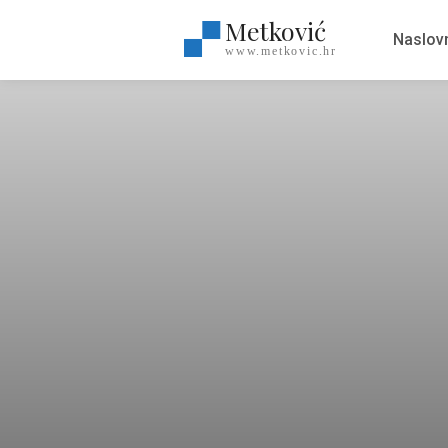
Metković
Naslov
www.metkovic.hr