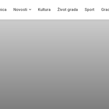
nica
Novosti
Kultura
Život grada
Sport
Grad