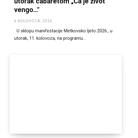
utorak cabaretom „Ča je život
vengo…“
6 KOLOVOZA, 2026
U sklopu manifestacije Metkovsko ljeto 2026., u
utorak, 11. kolovoza, na programu...