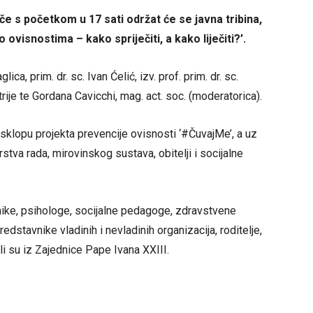
če s početkom u 17 sati održat će se javna tribina,
isnostima – kako spriječiti, a kako liječiti?’.
ica, prim. dr. sc. Ivan Ćelić, izv. prof. prim. dr. sc.
trije te Gordana Cavicchi, mag. act. soc. (moderatorica).
 sklopu projekta prevencije ovisnosti ‘#ČuvajMe’, a uz
stva rada, mirovinskog sustava, obitelji i socijalne
nike, psihologe, socijalne pedagoge, zdravstvene
edstavnike vladinih i nevladinih organizacija, roditelje,
li su iz Zajednice Pape Ivana XXIII.