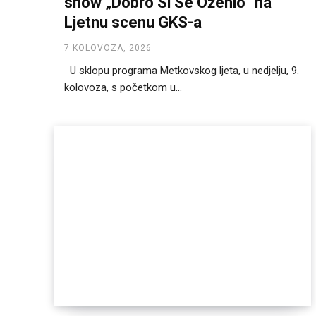
show „Dobro Si Se Oženio“ na
Ljetnu scenu GKS-a
7 KOLOVOZA, 2026
U sklopu programa Metkovskog ljeta, u nedjelju, 9.
kolovoza, s početkom u...