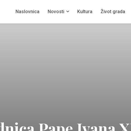
Naslovnica
Novosti
Kultura
Život grada
nica Pape Ivana X