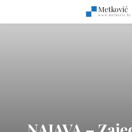
Metković
www.metkovic.hr
NAJAVA – Zajed