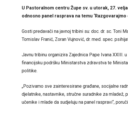
U Pastoralnom centru Župe sv. u utorak, 27. velja
odnosno panel rasprava na temu ‘Razgovarajmo o ov
Gosti predavači na javnoj tribini su: doc. dr. sc. Toni Magl
Tomislav Franić, Zoran Vujnović, dr. med. spec. psihija
Javnu tribinu organizira Zajednica Pape Ivana XXIII. u
financijsku podršku Ministarstva zdravstva te Ministar
politike.
„Pozivamo sve zainteresirane građane, socijalne rad
djelatnike, nastavnike, stručne suradnike za mladež, pr
učenike i mlade da sudjeluju na panel raspravi“, poruči