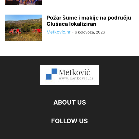
Požar šume i makije na području
Glušaca lokaliziran
Metkovic.hr
-
6 kolovoza, 2026
ABOUT US
FOLLOW US