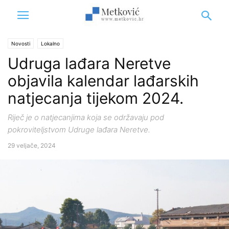
Novosti
Lokalno
Udruga lađara Neretve
objavila kalendar lađarskih
natjecanja tijekom 2024.
Riječ je o natjecanjima koja se održavaju pod
pokroviteljstvom Udruge lađara Neretve.
29 veljače, 2024