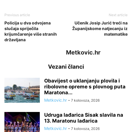
Previous article
Next article
Policija u dva odvojena
Učenik Josip Jurić treći na
slučaja spriječila
Županijskome natjecanju iz
krijumčarenje više stranih
matematike
državljana
Metkovic.hr
Vezani članci
Obavijest o uklanjanju plovila i
ribolovne opreme s plovnog puta
Maratona...
Metkovic.hr
-
7 kolovoza, 2026
Udruga lađarica Sisak slavila na
13. Maratonu lađarica
Metkovic.hr
-
7 kolovoza, 2026