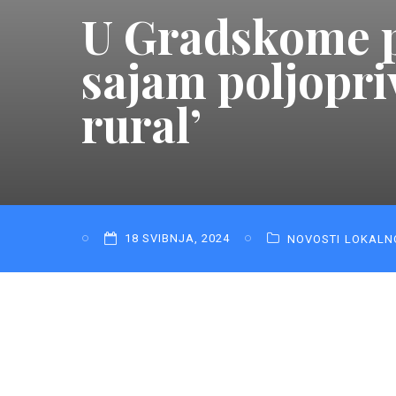
U Gradskome p
sajam poljopri
rural’
18 SVIBNJA, 2024
NOVOSTI
LOKALN