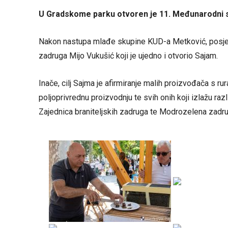
U Gradskome parku otvoren je 11. Međunarodni saj
Nakon nastupa mlađe skupine KUD-a Metković, posjetit
zadruga Mijo Vukušić koji je ujedno i otvorio Sajam.
Inače, cilj Sajma je afirmiranje malih proizvođača s ru
poljoprivrednu proizvodnju te svih onih koji izlažu raz
Zajednica braniteljskih zadruga te Modrozelena zadru