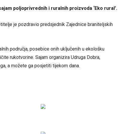
am poljoprivrednih i ruralnih proizvoda ‘Eko rural’.
elje je pozdravio predsjednik Zajednice braniteljskih
ralnih područja, posebice onih uključenih u ekološku
ličite rukotvorine. Sajam organizira Udruga Dobra,
ga, a možete ga posjetiti tijekom dana.