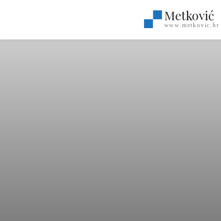
Metković
www.metkovic.hr