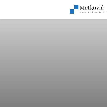
Metković
www.metkovic.hr