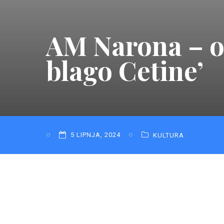
AM Narona – ot
blago Cetine’
5 LIPNJA, 2024
KULTURA