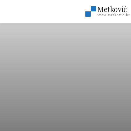
Metković
www.metkovic.hr