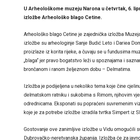
U Arheološkome muzeju Narona u četvrtak, 6. lipn
izložbe Arheološko blago Cetine.
Arheološko blago Cetine je zajednička izložba Muzeja t
izložbe su arheologinje Sanje Budić Leto i Dariea Domaz
proizlaze iz korita rijeke, a čuvaju se u fundusima muz
„blaga“ jer pravo bogatstvo leži u spoznajama i sazn
brončanom i ranom željeznom dobu – Delmatima.
Izložba je podijeljena u nekoliko tema koje čine cjelin
delmatskom ratniku i sukobima s Rimom, njihovim vjer
odrednicama. Eksponati su popraćeni suvremenim vizu
koje je za potrebe izložbe izradila tvrtka Simpert iz 
Gostovanje ove zanimljive izložbe u Vidu omogućili su
Dubrovačko-neretvanska županija. Izložba će za javnos