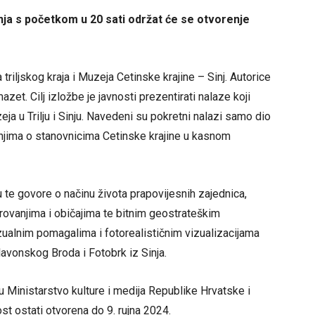
ja s početkom u 20 sati održat će se otvorenje
riljskog kraja i Muzeja Cetinske krajine – Sinj. Autorice
et. Cilj izložbe je javnosti prezentirati nalaze koji
eja u Trilju i Sinju. Navedeni su pokretni nalazi samo dio
anjima o stanovnicima Cetinske krajine u kasnom
u te govore o načinu života prapovijesnih zajednica,
ovanjima i običajima te bitnim geostrateškim
alnim pomagalima i fotorealističnim vizualizacijama
Slavonskog Broda i Fotobrk iz Sinja.
 Ministarstvo kulture i medija Republike Hrvatske i
t ostati otvorena do 9. rujna 2024.