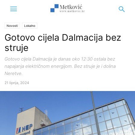
Novosti
Lokalno
Gotovo cijela Dalmacija bez
struje
Gotovo cijela Dalmacija je danas oko 12:30 ostala bez
napajanja električnom energijom. Bez struje je i dolina
Neretve.
21 lipnja, 2024