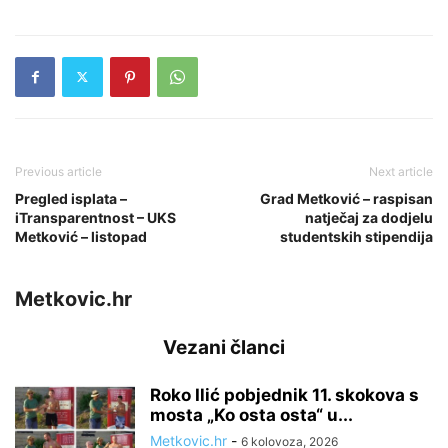
Previous article
Next article
Pregled isplata –
Grad Metković – raspisan
iTransparentnost – UKS
natječaj za dodjelu
Metković – listopad
studentskih stipendija
Metkovic.hr
Vezani članci
Roko Ilić pobjednik 11. skokova s
mosta „Ko osta osta“ u...
Metkovic.hr
-
6 kolovoza, 2026