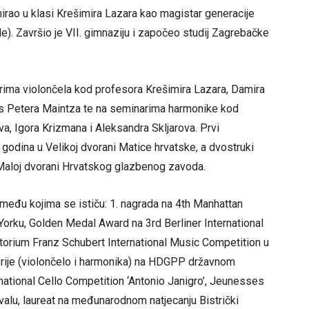
mirao u klasi Krešimira Lazara kao magistar generacije
 Završio je VII. gimnaziju i započeo studij Zagrebačke
ima violončela kod profesora Krešimira Lazara, Damira
ns Petera Maintza te na seminarima harmonike kod
, Igora Krizmana i Aleksandra Skljarova. Prvi
 godina u Velikoj dvorani Matice hrvatske, a dvostruki
 Maloj dvorani Hrvatskog glazbenog zavoda.
među kojima se ističu: 1. nagrada na 4th Manhattan
orku, Golden Medal Award na 3rd Berliner International
torium Franz Schubert International Music Competition u
orije (violončelo i harmonika) na HDGPP državnom
rnational Cello Competition ‘Antonio Janigro’, Jeunesses
alu, laureat na međunarodnom natjecanju Bistrički