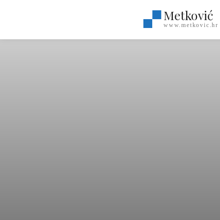
Metković
www.metkovic.hr