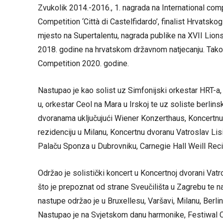
Zvukolik 2014.-2016., 1. nagrada na International com
Competition ‘Città di Castelfidardo’, finalist Hrvatsko
mjesto na Supertalentu, nagrada publike na XVII Lions 
2018. godine na hrvatskom državnom natjecanju. Tako
Competition 2020. godine.
Nastupao je kao solist uz Simfonijski orkestar HRT-
u, orkestar Ceol na Mara u Irskoj te uz soliste berli
dvoranama uključujući Wiener Konzerthaus, Koncertnu
rezidenciju u Milanu, Koncertnu dvoranu Vatroslav Lis
Palaču Sponza u Dubrovniku, Carnegie Hall Weill Reci
Održao je solistički koncert u Koncertnoj dvorani Vat
što je prepoznat od strane Sveučilišta u Zagrebu te
nastupe održao je u Bruxellesu, Varšavi, Milanu, Berli
Nastupao je na Svjetskom danu harmonike, Festiwal 