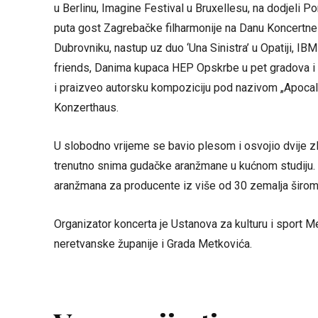
u Berlinu, Imagine Festival u Bruxellesu, na dodjeli Po
puta gost Zagrebačke filharmonije na Danu Koncertne 
Dubrovniku, nastup uz duo ‘Una Sinistra’ u Opatiji, 
friends, Danima kupaca HEP Opskrbe u pet gradova i 
i praizveo autorsku kompoziciju pod nazivom „Apocal
Konzerthaus.
U slobodno vrijeme se bavio plesom i osvojio dvije zl
trenutno snima gudačke aranžmane u kućnom studiju. U
aranžmana za producente iz više od 30 zemalja širom 
Organizator koncerta je Ustanova za kulturu i sport
neretvanske županije i Grada Metkovića.