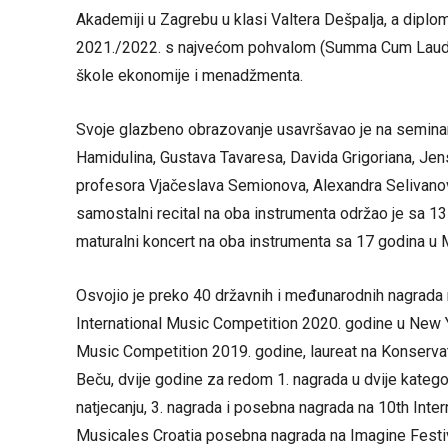
Akademiji u Zagrebu u klasi Valtera Dešpalja, a diplo
2021./2022. s najvećom pohvalom (Summa Cum Laude).
škole ekonomije i menadžmenta.
Svoje glazbeno obrazovanje usavršavao je na seminar
Hamidulina, Gustava Tavaresa, Davida Grigoriana, Je
profesora Vjačeslava Semionova, Alexandra Selivanova
samostalni recital na oba instrumenta održao je sa 13
maturalni koncert na oba instrumenta sa 17 godina u
Osvojio je preko 40 državnih i međunarodnih nagrada 
International Music Competition 2020. godine u New Y
Music Competition 2019. godine, laureat na Konserva
Beču, dvije godine za redom 1. nagrada u dvije kateg
natjecanju, 3. nagrada i posebna nagrada na 10th Inte
Musicales Croatia posebna nagrada na Imagine Festiv