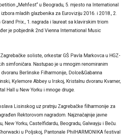
petition „Mehfest“ u Beogradu, 5. mjesto na International
g izbora mladih glazbenika za Euroviziju 2016. i 2018., 2.
Grand Prix., 1. nagrada i laureat sa klavirskim triom
đer je pobjednik 2nd Vienna International Music
a, Zagrebačke soliste, orkestar GŠ Pavla Markovca u HGZ-
nskih simfoničara. Nastupao je u mnogim renomiranim
 dvoranu Berlinske Filharmonije, Dolce&Gabanna
inski, Kylemore Abbey u Irskoj, Kristalnu dvoranu Kvarner,
tal Hall u New Yorku i mnoge druge.
roslava Lisinskog uz pratnju Zagrebačke filharmonije za
 nagrađen Rektorovom nagradom. Najznačajnije javne
nu, New Yorku, Castelfidardu, Beogradu, Galwayju i Beču.
Chorwacki u Poljskoj, Pantonale PhilHARMONIKA festival