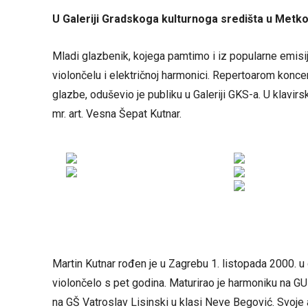
U Galeriji Gradskoga kulturnoga središta u Metko
Mladi glazbenik, kojega pamtimo i iz popularne emisij
violončelu i električnoj harmonici. Repertoarom koncer
glazbe, oduševio je publiku u Galeriji GKS-a. U klavirsk
mr. art. Vesna Šepat Kutnar.
Martin Kutnar rođen je u Zagrebu 1. listopada 2000. u g
violončelo s pet godina. Maturirao je harmoniku na GU 
na GŠ Vatroslav Lisinski u klasi Neve Begović. Svo