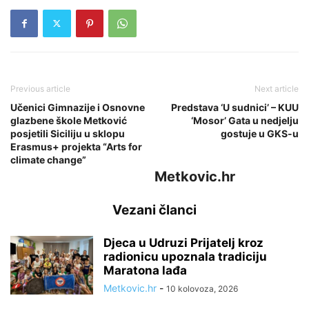
Previous article
Next article
Učenici Gimnazije i Osnovne
Predstava ‘U sudnici’ – KUU
glazbene škole Metković
‘Mosor’ Gata u nedjelju
posjetili Siciliju u sklopu
gostuje u GKS-u
Erasmus+ projekta “Arts for
climate change”
Metkovic.hr
Vezani članci
Djeca u Udruzi Prijatelj kroz
radionicu upoznala tradiciju
Maratona lađa
Metkovic.hr
-
10 kolovoza, 2026