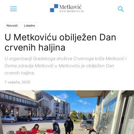
Novosti
Lokalno
U Metkoviću obilježen Dan
crvenih haljina
U organizaciji Gradskoga društva Crvenoga križa Metković i
Doma zdravlja Metković u Metkoviću je obilježen Dan
crvenih haljina.
7 veljače, 2025