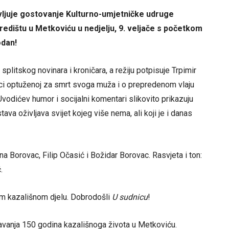
ljuje gostovanje Kulturno-umjetničke udruge
edištu u Metkoviću u nedjelju, 9. veljače s početkom
odan!
litskog novinara i kroničara, a režiju potpisuje Trpimir
ici optuženoj za smrt svoga muža i o prepredenom vlaju
vodićev humor i socijalni komentari slikovito prikazuju
ava oživljava svijet kojeg više nema, ali koji je i danas
 Borovac, Filip Očasić i Božidar Borovac. Rasvjeta i ton:
.
om kazališnom djelu. Dobrodošli
U sudnicu
!
žavanja 150 godina kazališnoga života u Metkoviću.