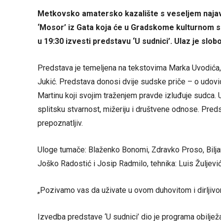
Metkovsko amatersko kazalište s veseljem najav
‘Mosor’ iz Gata koja će u Gradskome kulturnom sr
u 19:30 izvesti predstavu ‘U sudnici’. Ulaz je slob
Predstava je temeljena na tekstovima Marka Uvodića, sp
Jukić. Predstava donosi dvije sudske priče – o udov
Martinu koji svojim traženjem pravde izluđuje sudca. U
splitsku stvarnost, mižeriju i društvene odnose. Predst
prepoznatljiv.
Uloge tumače: Blaženko Bonomi, Zdravko Proso, Biljana
Joško Radostić i Josip Radmilo, tehnika: Luis Žuljević
„Pozivamo vas da uživate u ovom duhovitom i dirljiv
Izvedba predstave ‘U sudnici’ dio je programa obilje