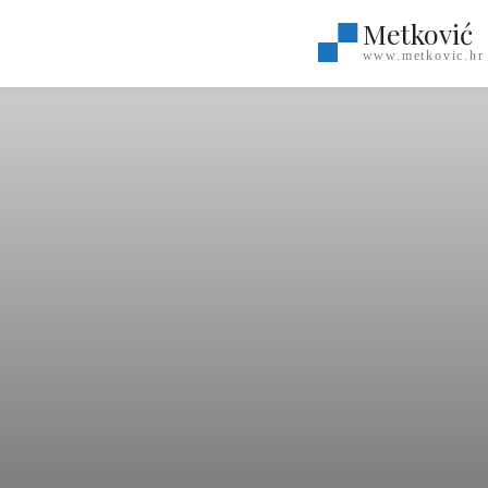
Metković
www.metkovic.hr