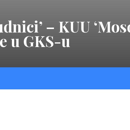
udnici’ – KUU ‘Mos
je u GKS-u