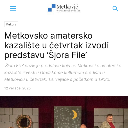
Kultura
Metkovsko amatersko
kazalište u četvrtak izvodi
predstavu ‘Šjora File’
'Šjora File' naziv je predstave koju će Metkovsko amatersko
kazalište izvesti u Gradskome kulturnom središtu u
Metkoviću u četvrtak, 13. veljače s početkom u 19:30.
12 veljače, 2025