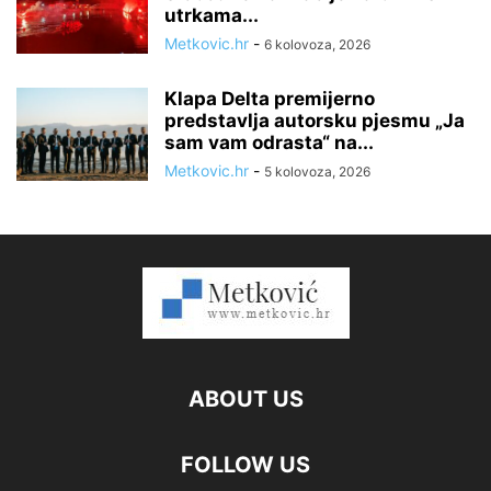
utrkama...
Metkovic.hr
-
6 kolovoza, 2026
Klapa Delta premijerno
predstavlja autorsku pjesmu „Ja
sam vam odrasta“ na...
Metkovic.hr
-
5 kolovoza, 2026
ABOUT US
FOLLOW US