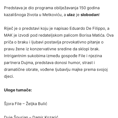
Predstava je dio programa obilježavanja 150 godina
kazališnoga života u Metkoviću, a
ulaz
je
slobodan
!
Riječ je o predstavi koju je napisao Eduardo De Filippo, a
MAK je izvodi pod redateljskom palicom Borisa Matića. Ova
priča o braku i ljubavi postavlja provokativno pitanje o
pravu žene iz konzervativne sredine da sklopi brak.
Intrigantnim sukobima između gospođe File i njezina
partnera Dujma, predstava donosi humor, strast i
dramatične obrate, vođene ljubavlju majke prema svojoj
djeci.
Uloge tumače:
Šjora File – Željka Bulić
Duje Špurjan – Damir Kozarić