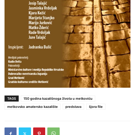
TAGS
150 godina kazališnoga života u metkoviću
metkovsko amatersko kazalište
predstava
šjora file