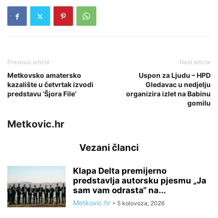
Previous article
Next article
Metkovsko amatersko
Uspon za Ljudu – HPD
kazalište u četvrtak izvodi
Gledavac u nedjelju
predstavu ‘Šjora File’
organizira izlet na Babinu
gomilu
Metkovic.hr
Vezani članci
Klapa Delta premijerno
predstavlja autorsku pjesmu „Ja
sam vam odrasta“ na...
Metkovic.hr
-
5 kolovoza, 2026