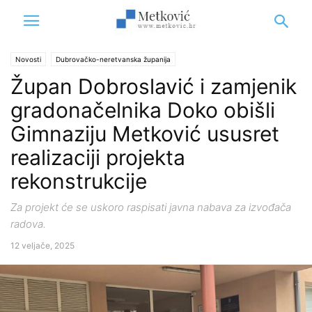
Novosti
Dubrovačko-neretvanska županija
Župan Dobroslavić i zamjenik
gradonačelnika Doko obišli
Gimnaziju Metković ususret
realizaciji projekta
rekonstrukcije
Za projekt će se uskoro raspisati javna nabava za izvođača
radova.
12 veljače, 2025