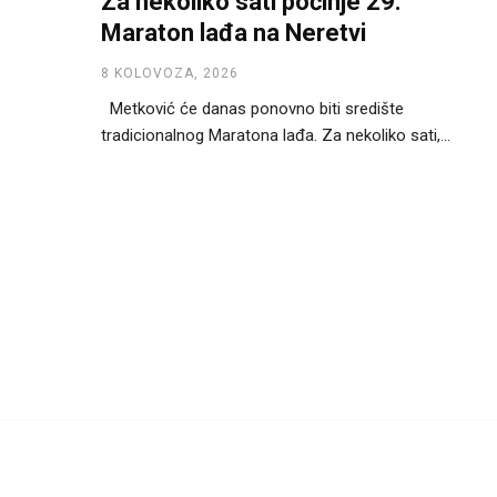
Za nekoliko sati počinje 29.
Maraton lađa na Neretvi
8 KOLOVOZA, 2026
Metković će danas ponovno biti središte
tradicionalnog Maratona lađa. Za nekoliko sati,...