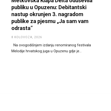
Metkovska Klapa Delta oduševila
publiku u Opuzenu: Debitantski
nastup okrunjen 3. nagradom
publike za pjesmu „Ja sam vam
odrasta”
8 KOLOVOZA, 2026
Na ovogodišnjem izdanju renomiranog festivala
Melodije hrvatskog juga u Opuzenu gdje je...