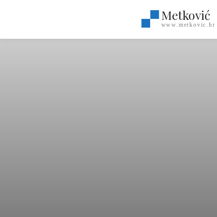
Metković
www.metkovic.hr