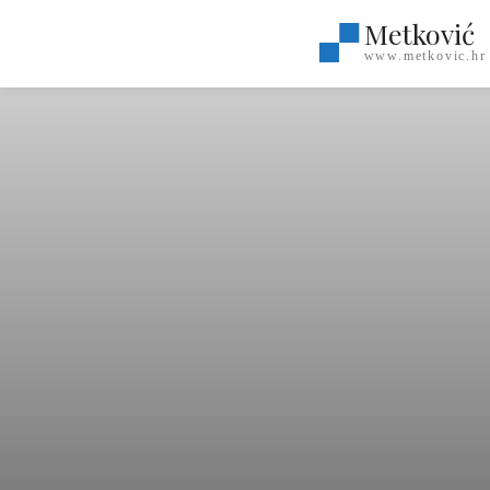
Metković
www.metkovic.hr