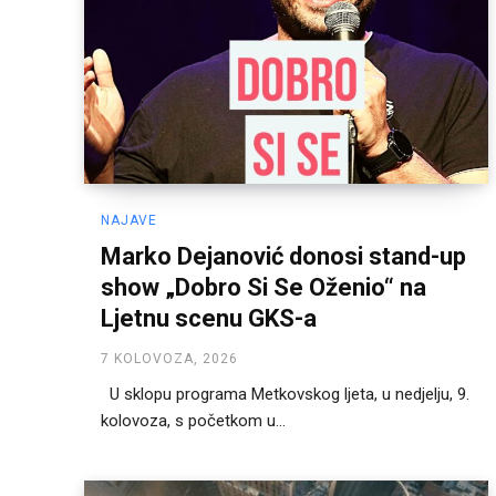
NAJAVE
Marko Dejanović donosi stand-up
show „Dobro Si Se Oženio“ na
Ljetnu scenu GKS-a
7 KOLOVOZA, 2026
U sklopu programa Metkovskog ljeta, u nedjelju, 9.
kolovoza, s početkom u...