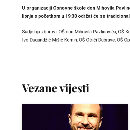
U organizaciji Osnovne škole don Mihovila Pavlino
lipnja s početkom u 19:30 održat će se tradiciona
Sudjeluju zborovi: OŠ don Mihovila Pavlinovića, OŠ 
Ivo Dugandžić Mišić Komin, OŠ Otrići Dubrave, OŠ O
Vezane vijesti