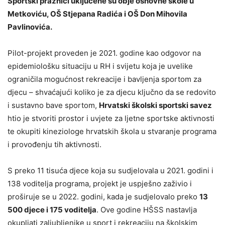
Sportski praznici uključene su obje osnovne škole u
Metkoviću, OŠ Stjepana Radića i OŠ Don Mihovila
Pavlinovića.
Pilot-projekt proveden je 2021. godine kao odgovor na
epidemiološku situaciju u RH i svijetu koja je uvelike
ograničila mogućnost rekreacije i bavljenja sportom za
djecu – shvaćajući koliko je za djecu ključno da se redovito
i sustavno bave sportom,
Hrvatski školski sportski savez
htio je stvoriti prostor i uvjete za ljetne sportske aktivnosti
te okupiti kineziologe hrvatskih škola u stvaranje programa
i provođenju tih aktivnosti.
S preko 11 tisuća djece koja su sudjelovala u 2021. godini i
138 voditelja programa, projekt je uspješno zaživio i
proširuje se u 2022. godini, kada
je sudjelovalo preko
13
500 djece i 175 voditelja
. Ove godine HŠSS nastavlja
okupljati zaljubljenike u sport i rekreaciju na školskim