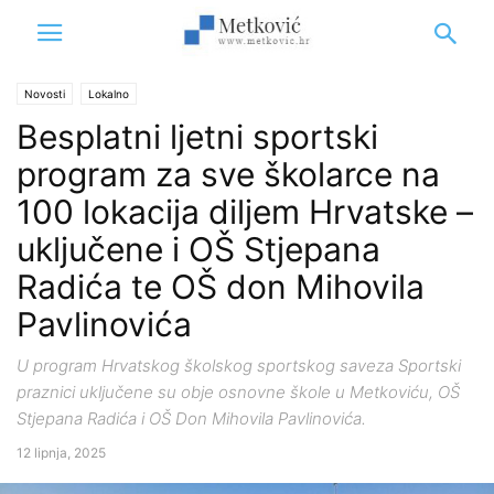
Novosti
Lokalno
Besplatni ljetni sportski
program za sve školarce na
100 lokacija diljem Hrvatske –
uključene i OŠ Stjepana
Radića te OŠ don Mihovila
Pavlinovića
U program Hrvatskog školskog sportskog saveza Sportski
praznici uključene su obje osnovne škole u Metkoviću, OŠ
Stjepana Radića i OŠ Don Mihovila Pavlinovića.
12 lipnja, 2025