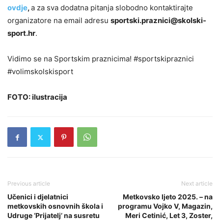
ovdje
,
a za sva dodatna pitanja slobodno kontaktirajte
organizatore na email adresu
sportski.praznici@skolski-
sport.hr
.
Vidimo se na Sportskim praznicima! #sportskipraznici
#volimskolskisport
FOTO: ilustracija
Previous article
Next article
Učenici i djelatnici
Metkovsko ljeto 2025. – na
metkovskih osnovnih škola i
programu Vojko V, Magazin,
Udruge ‘Prijatelj’ na susretu
Meri Cetinić, Let 3, Zoster,