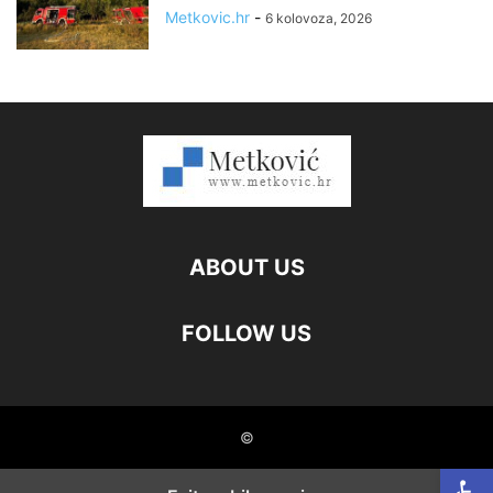
Metkovic.hr
-
6 kolovoza, 2026
ABOUT US
FOLLOW US
©
Open