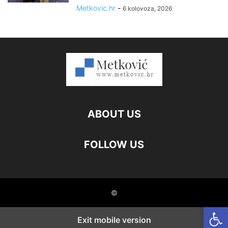
Metkovic.hr
-
6 kolovoza, 2026
ABOUT US
FOLLOW US
©
Open
Exit mobile version