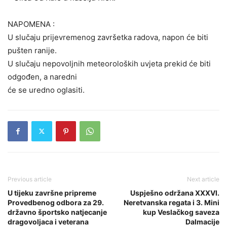
NAPOMENA :
U slučaju prijevremenog završetka radova, napon će biti
pušten ranije.
U slučaju nepovoljnih meteoroloških uvjeta prekid će biti
odgođen, a naredni
će se uredno oglasiti.
Previous article
Next article
U tijeku završne pripreme
Uspješno održana XXXVI.
Provedbenog odbora za 29.
Neretvanska regata i 3. Mini
državno športsko natjecanje
kup Veslačkog saveza
dragovoljaca i veterana
Dalmacije