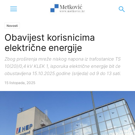
Novosti
Obavijest korisnicima
električne energije
Zbog proširenja mreže niskog napona iz trafostanice TS
10(20)/0,4 kV KLEK 1, isporuka električne energije bit će
obustavljena 15.10.2025.godine (srijeda) od 9 do 13 sati.
15 listopada, 2025