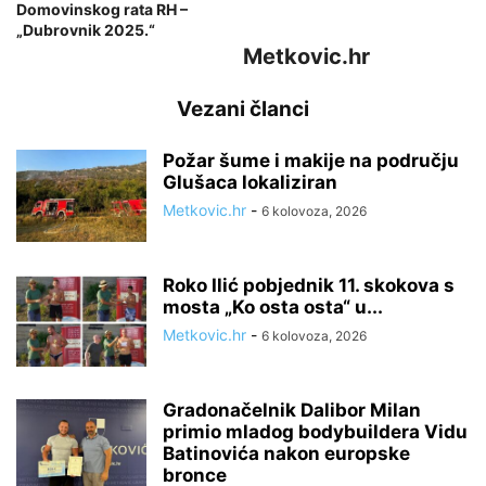
Domovinskog rata RH –
„Dubrovnik 2025.“
Metkovic.hr
Vezani članci
Požar šume i makije na području
Glušaca lokaliziran
Metkovic.hr
-
6 kolovoza, 2026
Roko Ilić pobjednik 11. skokova s
mosta „Ko osta osta“ u...
Metkovic.hr
-
6 kolovoza, 2026
Gradonačelnik Dalibor Milan
primio mladog bodybuildera Vidu
Batinovića nakon europske
bronce