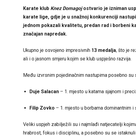
Karate klub
Knez Domagoj
ostvario je izniman usp
karate lige, gdje je u snažnoj konkurenciji nastupi
jednom pokazali kvalitetu, predan rad i borbeni kar
značajan napredak.
Ukupno je osvojeno impresivnih
13 medalja
, što je r
ali i o jasnom smjeru kojim se klub uspješno razvija.
Među izvrsnim pojedinačnim nastupima posebno su se
Duje Salacan
– 1. mjesto u katama sjajnom i pre
Filip Zovko
– 1. mjesto u borbama dominantnim i 
Veliki uspjeh zabilježili su i najmlađi natjecatelji koj
hrabrost, fokus i disciplinu, a posebno su se istaknul