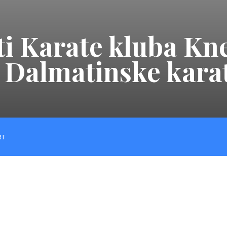
ati Karate kluba K
Dalmatinske karat
RT