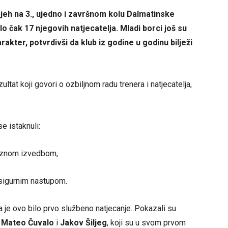
jeh na 3., ujedno i završnom kolu Dalmatinske
lo čak 17 njegovih natjecatelja. Mladi borci još su
akter, potvrdivši da klub iz godine u godinu bilježi
ezultat koji govori o ozbiljnom radu trenera i natjecatelja,
 istaknuli:
ciznom izvedbom,
sigurnim nastupom.
ima je ovo bilo prvo službeno natjecanje. Pokazali su
i
Mateo Čuvalo
i
Jakov Šiljeg
, koji su u svom prvom