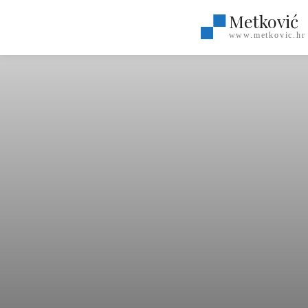
Metković
www.metkovic.hr