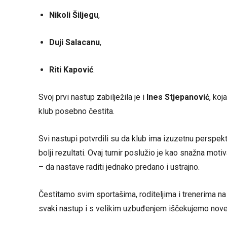
Nikoli Šiljegu
,
Duji Salacanu
,
Riti Kapović
.
Svoj prvi nastup zabilježila je i
Ines Stjepanović
, koj
klub posebno čestita.
Svi nastupi potvrdili su da klub ima izuzetnu perspekt
bolji rezultati. Ovaj turnir poslužio je kao snažna motiv
– da nastave raditi jednako predano i ustrajno.
Čestitamo svim sportašima, roditeljima i trenerima na
svaki nastup i s velikim uzbuđenjem iščekujemo nove 