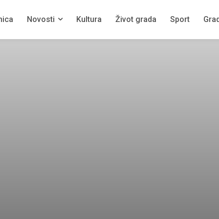
nica
Novosti
Kultura
Život grada
Sport
Grad