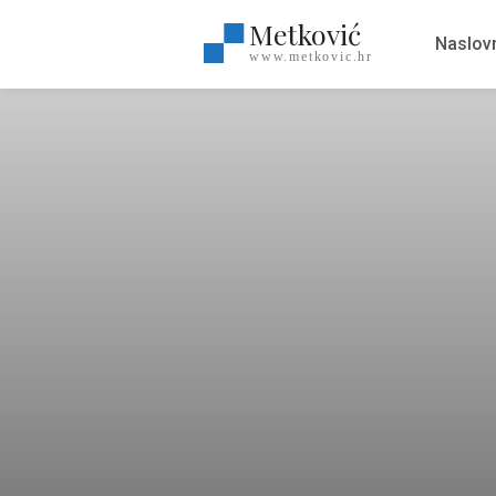
Metković
Naslov
www.metkovic.hr