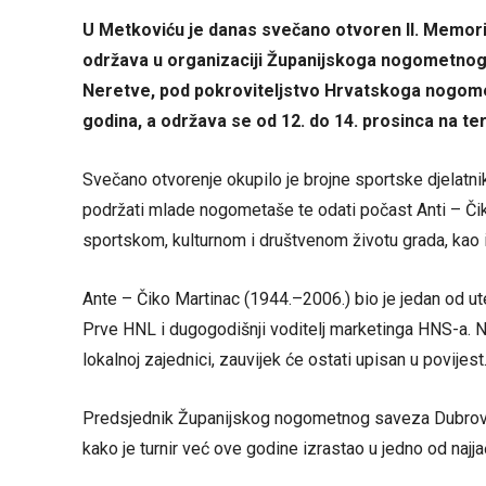
U Metkoviću je danas svečano otvoren II. Memorij
održava u organizaciji Županijskoga nogometno
Neretve, pod pokroviteljstvo Hrvatskoga nogomet
godina, a održava se od 12. do 14. prosinca na t
Svečano otvorenje okupilo je brojne sportske djelatnike
podržati mlade nogometaše te odati počast Anti – Čiki
sportskom, kulturnom i društvenom životu grada, kao 
Ante – Čiko Martinac (1944.–2006.) bio je jedan od u
Prve HNL i dugogodišnji voditelj marketinga HNS-a. N
lokalnoj zajednici, zauvijek će ostati upisan u povijest
Predsjednik Županijskog nogometnog saveza Dubrov
kako je turnir već ove godine izrastao u jedno od najjač