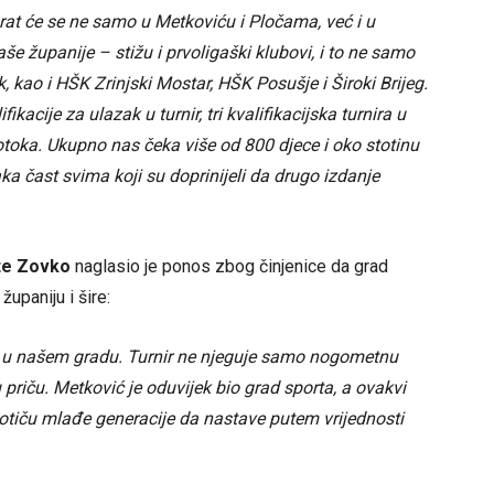
rat će se ne samo u Metkoviću i Pločama, već i u
e županije – stižu i prvoligaški klubovi, i to ne samo
, kao i HŠK Zrinjski Mostar, HŠK Posušje i Široki Brijeg.
kacije za ulazak u turnir, tri kvalifikacijska turnira u
 otoka. Ukupno nas čeka više od 800 djece i oko stotinu
ka čast svima koji su doprinijeli da drugo izdanje
te Zovko
naglasio je ponos zbog činjenice da grad
upaniju i šire:
ša u našem gradu. Turnir ne njeguje samo nogometnu
u priču. Metković je oduvijek bio grad sporta, a ovakvi
otiču mlađe generacije da nastave putem vrijednosti