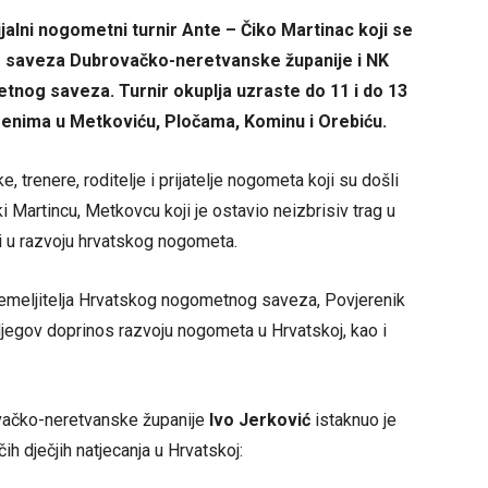
alni nogometni turnir Ante – Čiko Martinac koji se
g saveza Dubrovačko-neretvanske županije i NK
nog saveza. Turnir okuplja uzraste do 11 i do 13
erenima u Metkoviću, Pločama, Kominu i Orebiću.
, trenere, roditelje i prijatelje nogometa koji su došli
 Martincu, Metkovcu koji je ostavio neizbrisiv trag u
i u razvoju hrvatskog nogometa.
temeljitelja Hrvatskog nogometnog saveza, Povjerenik
jegov doprinos razvoju nogometa u Hrvatskoj, kao i
.
ačko-neretvanske županije
Ivo Jerković
istaknuo je
ih dječjih natjecanja u Hrvatskoj: