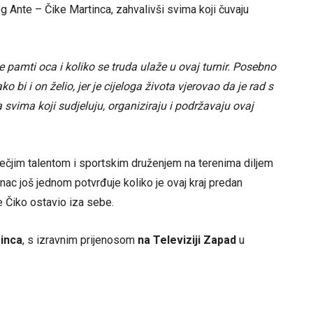
og Ante – Čike Martinca, zahvalivši svima koji čuvaju
alje pamti oca i koliko se truda ulaže u ovaj turnir. Posebno
 bi i on želio, jer je cijeloga života vjerovao da je rad s
vima koji sudjeluju, organiziraju i podržavaju ovaj
ečjim talentom i sportskim druženjem na terenima diljem
inac još jednom potvrđuje koliko je ovaj kraj predan
je Čiko ostavio iza sebe.
sinca
, s izravnim prijenosom
na Televiziji Zapad
u