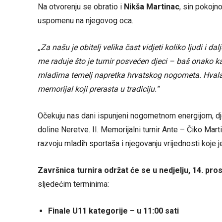
Na otvorenju se obratio i
Nikša Martinac
, sin pokojn
uspomenu na njegovog oca.
„Za našu je obitelj velika čast vidjeti koliko ljudi i d
me raduje što je turnir posvećen djeci – baš onako kako
mladima temelj napretka hrvatskog nogometa. Hvala s
memorijal koji prerasta u tradiciju.“
Očekuju nas dani ispunjeni nogometnom energijom, dj
doline Neretve. II. Memorijalni turnir Ante – Čiko Mart
razvoju mladih sportaša i njegovanju vrijednosti koje 
Završnica turnira održat će se u nedjelju, 14. pro
sljedećim terminima:
Finale U11 kategorije – u 11:00 sati