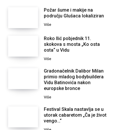
Požar šume i makije na
području Glušaca lokaliziran
Više
Roko Ilić pobjednik 11.
skokova s mosta „Ko osta
osta“ u Vidu
Više
Gradonačelnik Dalibor Milan
primio mladog bodybuildera
Vidu Batinovića nakon
europske bronce
Više
Festival Skala nastavlja se u
utorak cabaretom „Ča je život
vengo…“
Više