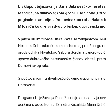
U sklopu obilježavanja Dana Dubrovačko-neretva
Mandića, na dubrovačkom groblju Boninovo jutros 
poginule branitelje u Domovinskom ratu. Nakon to
Milosrđa koju je predvodio biskup dubrovački mo
Vijence su uz župana Blaža Peza sa zamjenikom Još
Nikolom Dobroslavićem i suradnicima, položili i grad
predsjednika Hrvatskog Sabora Gordana Jandrokovića,
uprave dubrovačko-neretvanske, članovi obitelji premin
Domovinskog rata.
S poštovanjem i zahvalnošću čuvamo uspomenu na sve 
Domovine.
Program obilježavanja Dana Županije se nastavlja sv
održana s početkom u 12 sati u Kazalištu Marin Držić