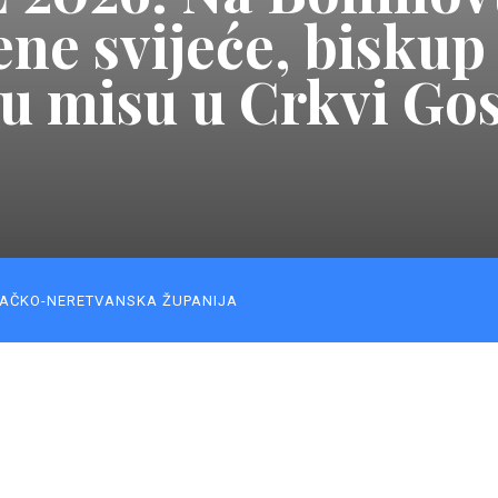
jene svijeće, bisku
tu misu u Crkvi Go
AČKO-NERETVANSKA ŽUPANIJA