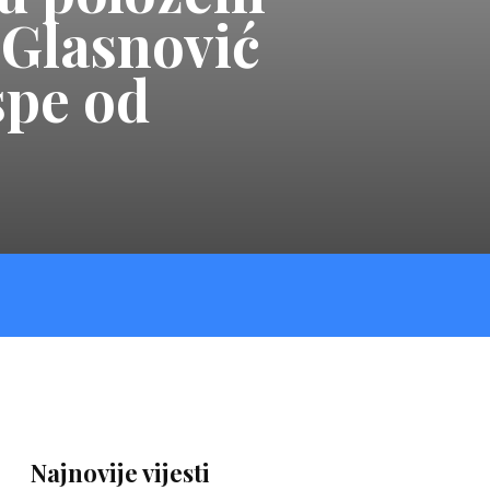
p Glasnović
spe od
Najnovije vijesti