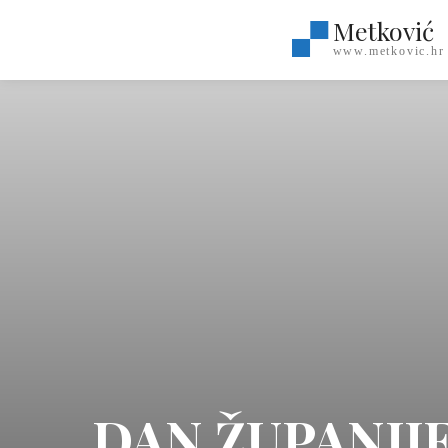
Metković
www.metkovic.hr
DAN ŽUPANIJE 