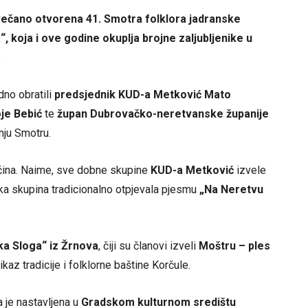
večano otvorena 41. Smotra folklora jadranske
 koja i ove godine okuplja brojne zaljubljenike u
.
dno obratili
predsjednik KUD-a Metković Mato
je Bebić
te
župan Dubrovačko-neretvanske županije
nju Smotru.
ćina. Naime, sve dobne skupine
KUD-a Metković
izvele
čka skupina tradicionalno otpjevala pjesmu
„Na Neretvu
a Sloga“ iz Žrnova
, čiji su članovi izveli
Moštru – ples
az tradicije i folklorne baštine Korčule.
a je nastavljena u
Gradskom kulturnom središtu