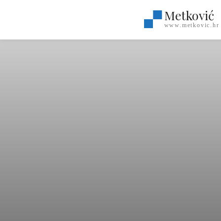
Metković
www.metkovic.hr