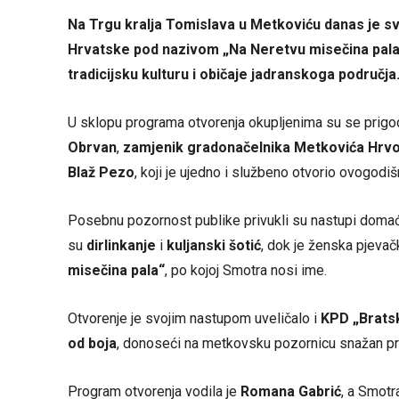
Na Trgu kralja Tomislava u Metkoviću danas je s
Hrvatske pod nazivom „Na Neretvu misečina pala“,
tradicijsku kulturu i običaje jadranskoga područja
U sklopu programa otvorenja okupljenima su se prigo
Obrvan
,
zamjenik gradonačelnika Metkovića Hrvo
Blaž Pezo
, koji je ujedno i službeno otvorio ovogodiš
Posebnu pozornost publike privukli su nastupi doma
su
dirlinkanje
i
kuljanski šotić
, dok je ženska pjeva
misečina pala“
, po kojoj Smotra nosi ime.
Otvorenje je svojim nastupom uveličalo i
KPD „Bratsk
od boja
, donoseći na metkovsku pozornicu snažan prik
Program otvorenja vodila je
Romana Gabrić
, a Smotr