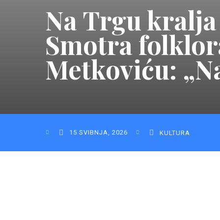
Na Trgu kralja
Smotra folklor
Metkoviću: „Na
15 SVIBNJA, 2026
KULTURA