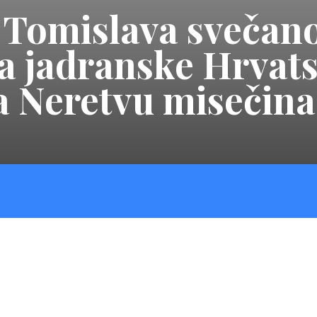
 Tomislava svečano
a jadranske Hrvat
 Neretvu misečina