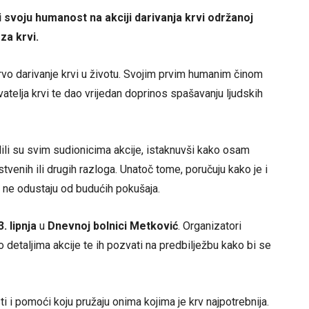
i svoju humanost na akciji darivanja krvi održanoj
za krvi.
rvo darivanje krvi u životu. Svojim prvim humanim činom
ivatelja krvi te dao vrijedan doprinos spašavanju ljudskih
ili su svim sudionicima akcije, istaknuvši kako osam
venih ili drugih razloga. Unatoč tome, poručuju kako je i
a ne odustaju od budućih pokušaja.
. lipnja
u
Dnevnoj bolnici Metković
. Organizatori
 detaljima akcije te ih pozvati na predbilježbu kako bi se
i i pomoći koju pružaju onima kojima je krv najpotrebnija.