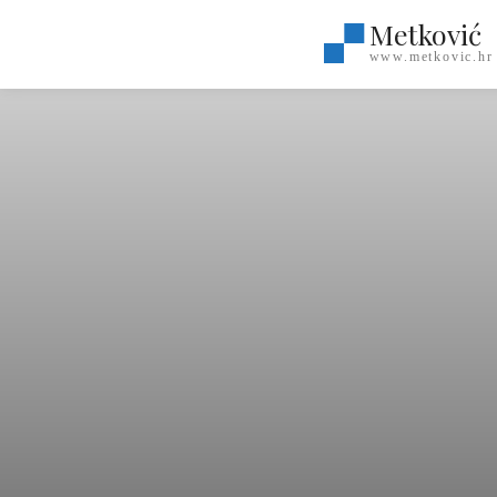
Metković
www.metkovic.hr