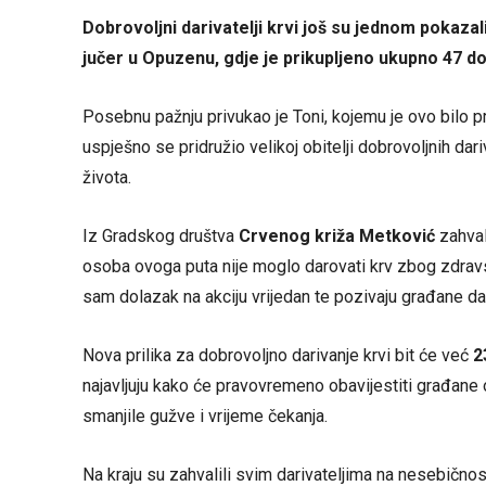
Dobrovoljni darivatelji krvi još su jednom pokazal
jučer u Opuzenu, gdje je prikupljeno ukupno 47 do
Posebnu pažnju privukao je Toni, kojemu je ovo bilo p
uspješno se pridružio velikoj obitelji dobrovoljnih dar
života.
Iz Gradskog društva
Crvenog križa Metković
zahval
osoba ovoga puta nije moglo darovati krv zbog zdravst
sam dolazak na akciju vrijedan te pozivaju građane d
Nova prilika za dobrovoljno darivanje krvi bit će već
23
najavljuju kako će pravovremeno obavijestiti građane o
smanjile gužve i vrijeme čekanja.
Na kraju su zahvalili svim darivateljima na nesebičnost