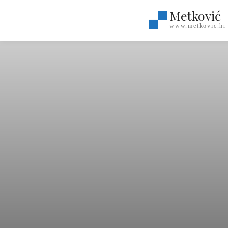
Metković
www.metkovic.hr