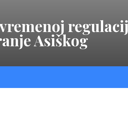
ivremenoj regulaci
ranje Asiškog