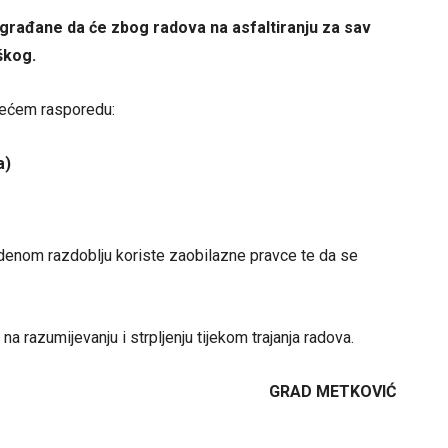
građane da će zbog radova na asfaltiranju za sav
škog.
edećem rasporedu:
a)
denom razdoblju koriste zaobilazne pravce te da se
 razumijevanju i strpljenju tijekom trajanja radova.
GRAD METKOVIĆ