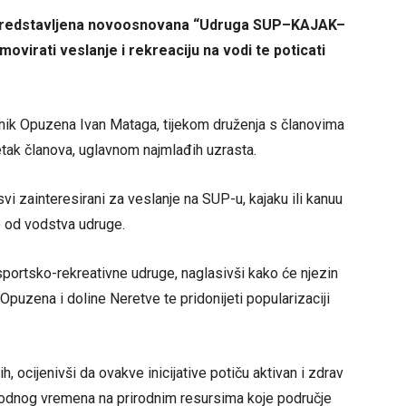
 je predstavljena novoosnovana “Udruga SUP–KAJAK–
irati veslanje i rekreaciju na vodi te poticati
lnik Opuzena
Ivan Mataga
, tijekom druženja s članovima
etak članova, uglavnom najmlađih uzrasta.
 svi zainteresirani za veslanje na SUP-u, kajaku ili kanuu
o od vodstva udruge.
portsko-rekreativne udruge, naglasivši kako će njezin
Opuzena i doline Neretve te pridonijeti popularizaciji
, ocijenivši da ovakve inicijative potiču aktivan i zdrav
bodnog vremena na prirodnim resursima koje područje