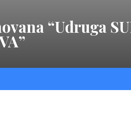
novana “Udruga S
VA”