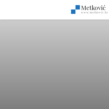
Metković
www.metkovic.hr