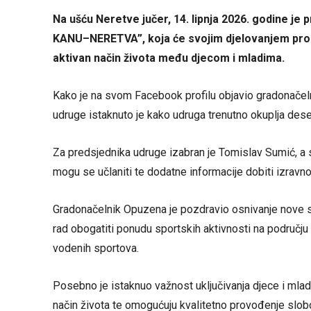
Na ušću Neretve jučer, 14. lipnja 2026. godine
KANU–NERETVA”, koja će svojim djelovanjem promov
aktivan način života među djecom i mladima.
Kako je na svom Facebook profilu objavio gradonače
udruge istaknuto je kako udruga trenutno okuplja des
Za predsjednika udruge izabran je
Tomislav Sumić
, a
mogu se učlaniti te dodatne informacije dobiti izravn
Gradonačelnik Opuzena je pozdravio osnivanje nove s
rad obogatiti ponudu sportskih aktivnosti na području 
vodenih sportova.
Posebno je istaknuo važnost uključivanja djece i mladih
način života te omogućuju kvalitetno provođenje slo