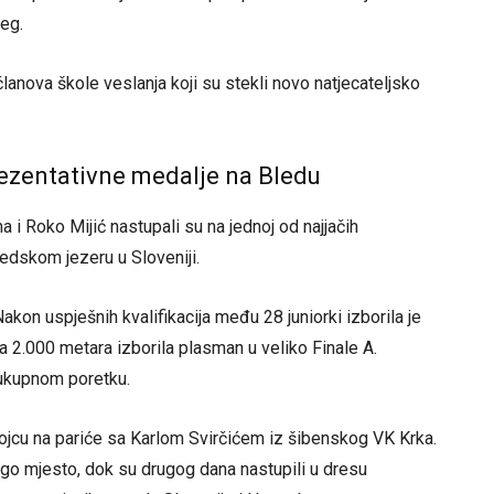
jeg.
članova škole veslanja koji su stekli novo natjecateljsko
ezentativne medalje na Bledu
a i Roko Mijić nastupali su na jednoj od najjačih
ledskom jezeru u Sloveniji.
Nakon uspješnih kvalifikacija među 28 juniorki izborila je
 na 2.000 metara izborila plasman u veliko Finale A.
 ukupnom poretku.
dvojcu na pariće sa Karlom Svirčićem iz šibenskog VK Krka.
go mjesto, dok su drugog dana nastupili u dresu