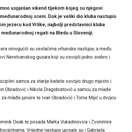
imno uspješan vikend tijekom kojeg su njegovi
 međunarodnoj sceni. Dok je veliki dio kluba nastupio
 jezeru kod Vrlike, najbolji predstavnici kluba
j međunarodnoj regati na Bledu u Sloveniji.
ezera omogućili su veslačima vrhunske nastupe, a među
ovi Neretvanskog gusara koji su osvojili jedno srebro i
isciplini samca za starije kadete osvojio drugo mjesto i
arin Obradović i Nikola Dragobratović u samcu za mlađe
će za mlađe juniore te Ivan Obradović i Toma Mijić u dvojcu
 Dominik Deak te posada Marka Vukadinovića i Zvonimira
disciplinama. Vrijedne nastupe upisale su i Gabrijela