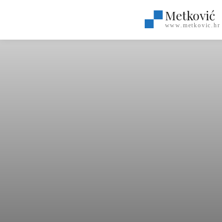
Metković
www.metkovic.hr