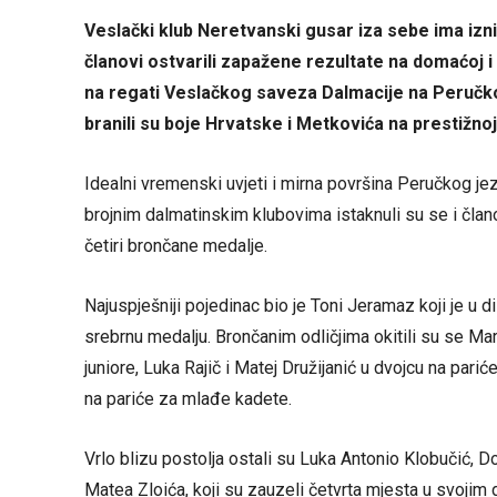
Veslački klub Neretvanski gusar iza sebe ima izn
članovi ostvarili zapažene rezultate na domaćoj i
na regati Veslačkog saveza Dalmacije na Peručkom
branili su boje Hrvatske i Metkovića na prestižno
Idealni vremenski uvjeti i mirna površina Peručkog j
brojnim dalmatinskim klubovima istaknuli su se i član
četiri brončane medalje.
Najuspješniji pojedinac bio je Toni Jeramaz koji je u d
srebrnu medalju. Brončanim odličjima okitili su se M
juniore, Luka Rajič i Matej Družijanić u dvojcu na pari
na pariće za mlađe kadete.
Vrlo blizu postolja ostali su Luka Antonio Klobučić,
Matea Zloića, koji su zauzeli četvrta mjesta u svojim 