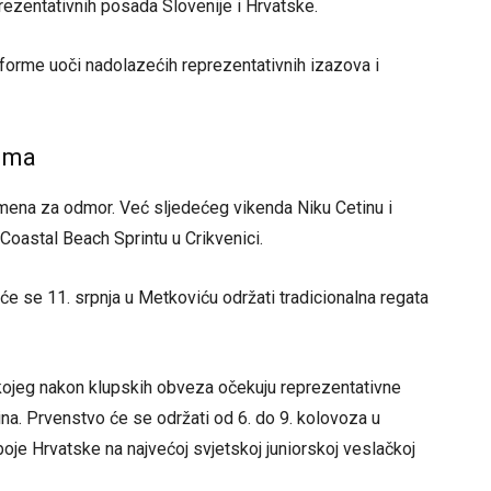
prezentativnih posada Slovenije i Hrvatske.
 forme uoči nadolazećih reprezentativnih izazova i
čima
ena za odmor. Već sljedećeg vikenda Niku Cetinu i
oastal Beach Sprintu u Crikvenici.
će se 11. srpnja u Metkoviću održati tradicionalna regata
kojeg nakon klupskih obveza očekuju reprezentativne
na. Prvenstvo će se održati od 6. do 9. kolovoza u
je Hrvatske na najvećoj svjetskoj juniorskoj veslačkoj