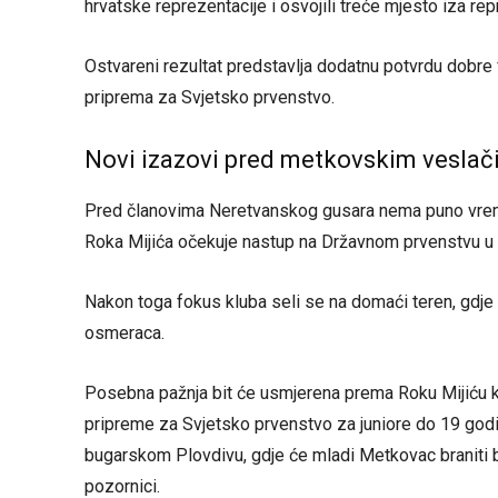
hrvatske reprezentacije i osvojili treće mjesto iza re
Ostvareni rezultat predstavlja dodatnu potvrdu dobre
priprema za Svjetsko prvenstvo.
Novi izazovi pred metkovskim vesla
Pred članovima Neretvanskog gusara nema puno vrem
Roka Mijića očekuje nastup na Državnom prvenstvu u C
Nakon toga fokus kluba seli se na domaći teren, gdje 
osmeraca.
Posebna pažnja bit će usmjerena prema Roku Mijiću 
pripreme za Svjetsko prvenstvo za juniore do 19 godi
bugarskom Plovdivu, gdje će mladi Metkovac braniti bo
pozornici.