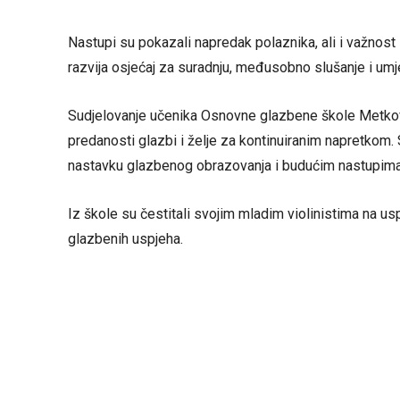
Nastupi su pokazali napredak polaznika, ali i važnos
razvija osjećaj za suradnju, međusobno slušanje i umj
Sudjelovanje učenika Osnovne glazbene škole Metković
predanosti glazbi i želje za kontinuiranim napretkom. 
nastavku glazbenog obrazovanja i budućim nastupima
Iz škole su čestitali svojim mladim violinistima na u
glazbenih uspjeha.