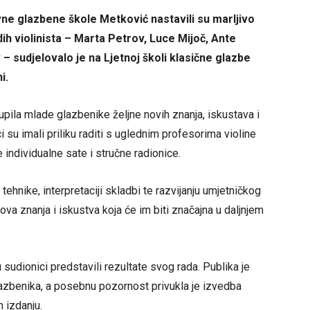
ne glazbene škole Metković nastavili su marljivo
h violinista – Marta Petrov, Luce Mijoč, Ante
v – sudjelovalo je na Ljetnoj školi klasične glazbe
i.
upila mlade glazbenike željne novih znanja, iskustava i
u imali priliku raditi s uglednim profesorima violine
ndividualne sate i stručne radionice.
ehnike, interpretaciji skladbi te razvijanju umjetničkog
nova znanja i iskustva koja će im biti značajna u daljnjem
udionici predstavili rezultate svog rada. Publika je
glazbenika, a posebnu pozornost privukla je izvedba
m izdanju.