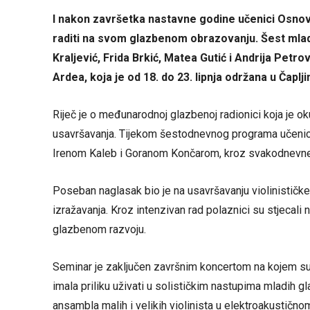
I nakon završetka nastavne godine učenici Osnov
raditi na svom glazbenom obrazovanju. Šest mladi
Kraljević, Frida Brkić, Matea Gutić i Andrija Petro
Ardea, koja je od 18. do 23. lipnja održana u Čapljin
Riječ je o međunarodnoj glazbenoj radionici koja je ok
usavršavanja. Tijekom šestodnevnog programa učenici s
Irenom Kaleb i Goranom Končarom, kroz svakodnevne i
Poseban naglasak bio je na usavršavanju violinističke t
izražavanja. Kroz intenzivan rad polaznici su stjecali 
glazbenom razvoju.
Seminar je zaključen završnim koncertom na kojem su s
imala priliku uživati u solističkim nastupima mladih 
ansambla malih i velikih violinista u elektroakustično