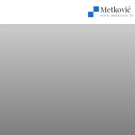
Metković
www.metkovic.hr