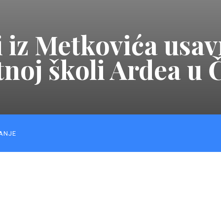
i iz Metkovića usav
tnoj školi Ardea u 
ANJE