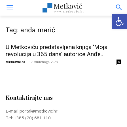
Metković
www.metkovic.hr
Open
Tag: anđa marić
U Metkoviću predstavljena knjiga ‘Moja
revolucija u 365 dana’ autorice Anđe...
Metkovic.hr
-
17 studenoga, 2023
0
Kontaktirajte nas
E-mail: portal@metkovic.hr
Tel: +385 (20) 681 110